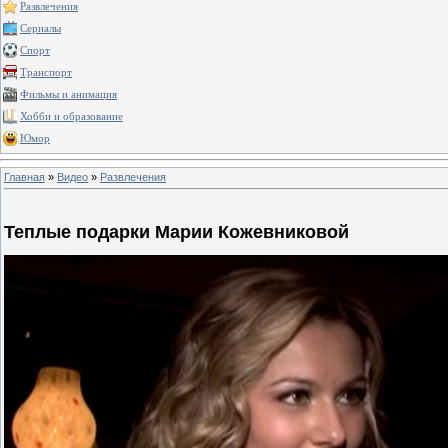
Развлечения
Сериалы
Спорт
Транспорт
Фильмы и анимация
Хобби и образование
Юмор
Главная
»
Видео
»
Развлечения
Теплые подарки Марии Кожевниковой