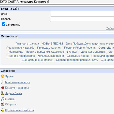
[
ЭТО САЙТ Александра Комарова
]
Вход на сайт
Логин:
Пароль:
запомнить
Забыл
Меню сайта
Главная страница
НОВЫЕ ПЕСНИ
День Победы. День защитника отече
Песни мире и дружбе
Природа,экология.
Песни о Родине.России.
Семья.Дети
Масленица
Песни в народном характере
1 Апреля
День космонавтики
Лет
Песни о профессиях
Колыбельные песни
Школьные песни
Песни для фести
Сценарии,инсценировки
Сценарии,инсценировки 2 часть
Сценарии,
Categories
Другое
Компьютерные игры
Красота и здоровье
Люди и блоги
Музыка
Общество
Путешествия и события