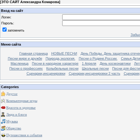
[
ЭТО САЙТ Александра Комарова
]
Вход на сайт
Логин:
Пароль:
запомнить
Забыл
Меню сайта
Главная страница
НОВЫЕ ПЕСНИ
День Победы. День защитника отече
Песни мире и дружбе
Природа,экология.
Песни о Родине.России.
Семья.Дети
Масленица
Песни в народном характере
1 Апреля
День космонавтики
Лет
Песни о профессиях
Колыбельные песни
Школьные песни
Песни для фести
Сценарии,инсценировки
Сценарии,инсценировки 2 часть
Сценарии,
Categories
Другое
Компьютерные игры
Красота и здоровье
Люди и блоги
Музыка
Общество
Путешествия и события