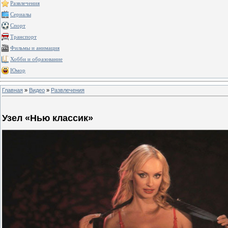
Развлечения
Сериалы
Спорт
Транспорт
Фильмы и анимация
Хобби и образование
Юмор
Главная
»
Видео
»
Развлечения
Узел «Нью классик»