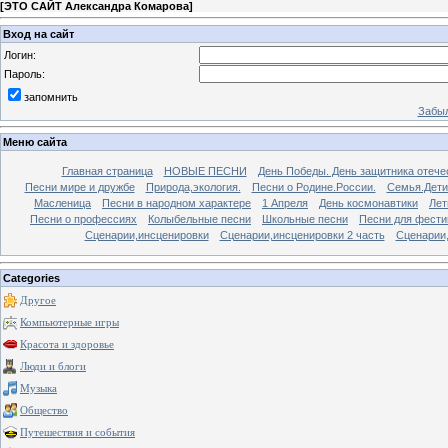
[
ЭТО САЙТ Александра Комарова
]
Вход на сайт
Логин:
Пароль:
запомнить
Забыл
Меню сайта
Главная страница
НОВЫЕ ПЕСНИ
День Победы. День защитника отече
Песни мире и дружбе
Природа,экология.
Песни о Родине.России.
Семья.Дети
Масленица
Песни в народном характере
1 Апреля
День космонавтики
Лет
Песни о профессиях
Колыбельные песни
Школьные песни
Песни для фести
Сценарии,инсценировки
Сценарии,инсценировки 2 часть
Сценарии,
Categories
Другое
Компьютерные игры
Красота и здоровье
Люди и блоги
Музыка
Общество
Путешествия и события