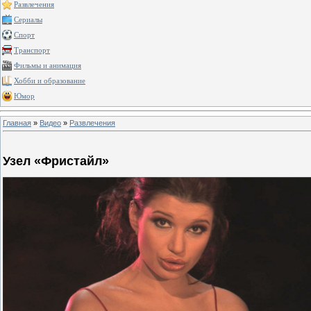
Развлечения
Сериалы
Спорт
Транспорт
Фильмы и анимация
Хобби и образование
Юмор
Главная
»
Видео
»
Развлечения
Узел «Фристайл»