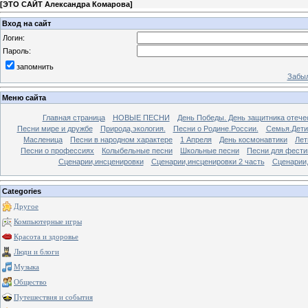
[
ЭТО САЙТ Александра Комарова
]
Вход на сайт
Логин:
Пароль:
запомнить
Забыл
Меню сайта
Главная страница
НОВЫЕ ПЕСНИ
День Победы. День защитника отече
Песни мире и дружбе
Природа,экология.
Песни о Родине.России.
Семья.Дети
Масленица
Песни в народном характере
1 Апреля
День космонавтики
Лет
Песни о профессиях
Колыбельные песни
Школьные песни
Песни для фести
Сценарии,инсценировки
Сценарии,инсценировки 2 часть
Сценарии,
Categories
Другое
Компьютерные игры
Красота и здоровье
Люди и блоги
Музыка
Общество
Путешествия и события