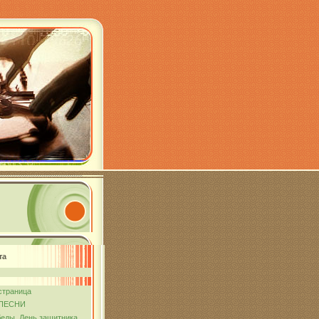
та
страница
ПЕСНИ
еды. День защитника