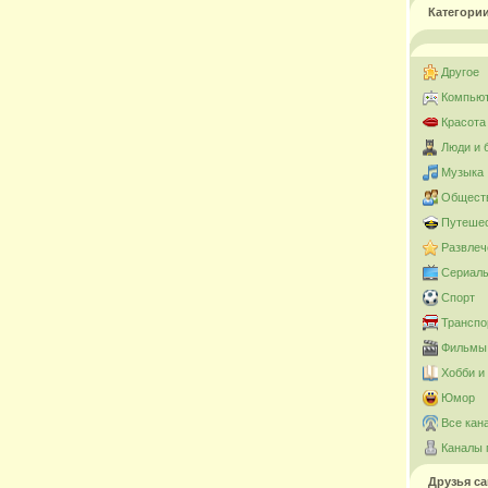
Категори
Другое
Компьют
Красота
Люди и 
Музыка
Общест
Путешес
Развлеч
Сериал
Спорт
Транспо
Фильмы 
Хобби и
Юмор
Все кан
Каналы 
Друзья са