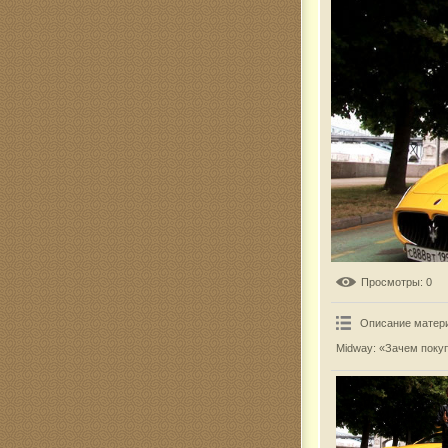
Комар
Просмотры
: 0
Описание матер
Midway: «Зачем покуп