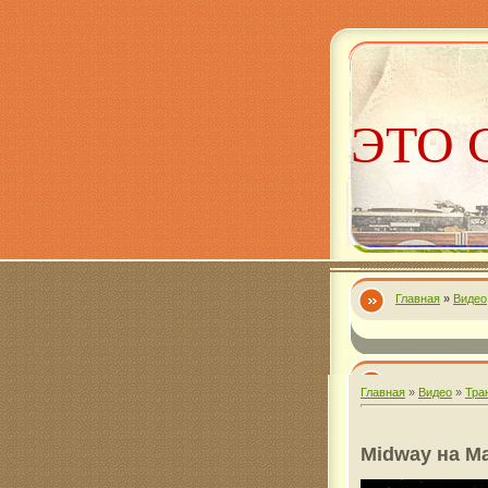
ЭТО 
Главная
»
Видео
Алекс
Главная
»
Видео
»
Тра
Midway на Ma