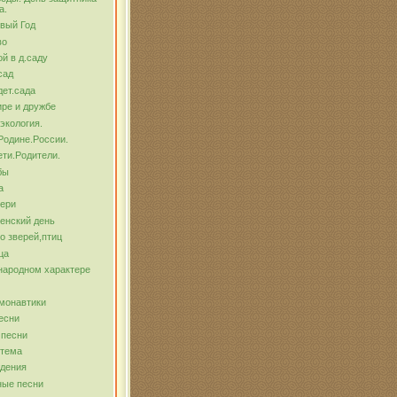
а.
вый Год
во
й в д.саду
сад
ет.сада
ре и дружбе
экология.
Родине.России.
ти.Родители.
бы
а
тери
енский день
о зверей,птиц
ца
народном характере
монавтики
есни
 песни
 тема
ждения
ные песни