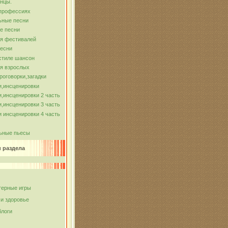
нцы.
 профессиях
ьные песни
е песни
ля фестивалей
песни
стиле шансон
я взрослых
роговорки,загадки
и,инсценировки
,инсценировки 2 часть
,инсценировки 3 часть
 инсценировки 4 часть
ьные пьесы
и раздела
ерные игры
 и здоровье
блоги