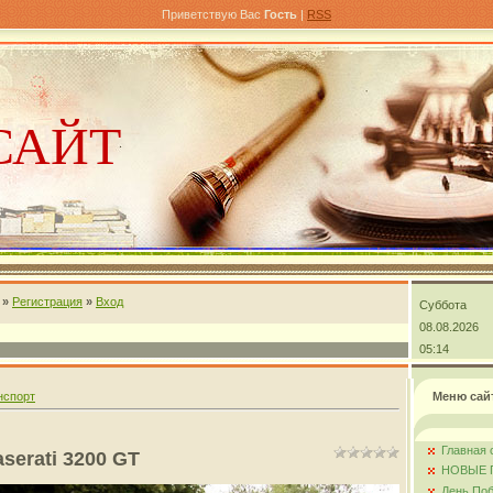
Приветствую Вас
Гость
|
RSS
САЙТ
»
Регистрация
»
Вход
Суббота
андра
08.08.2026
05:14
нспорт
Меню сай
Главная 
serati 3200 GT
НОВЫЕ 
День Поб