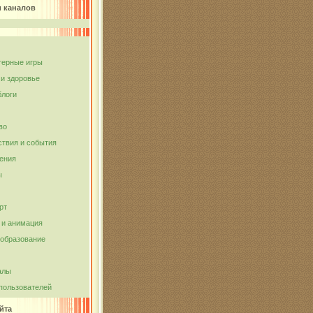
и каналов
ерные игры
 и здоровье
блоги
во
твия и события
ения
ы
рт
и анимация
 образование
алы
пользователей
йта