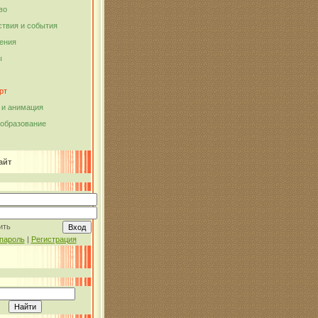
во
твия и события
ения
ы
рт
и анимация
 образование
айт
ить
пароль
|
Регистрация