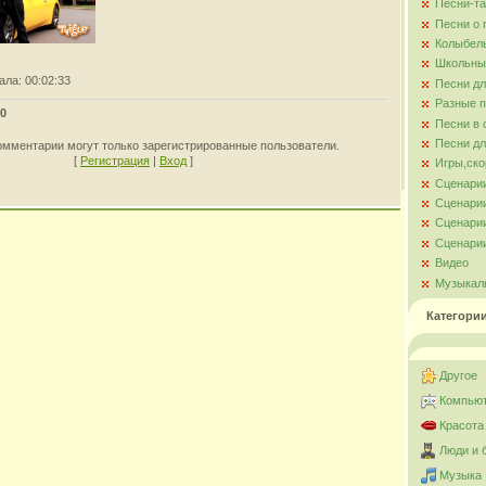
Песни-та
Песни о
Колыбел
Школьны
ала
: 00:02:33
Песни д
Разные 
0
Песни в 
Песни дл
омментарии могут только зарегистрированные пользователи.
[
Регистрация
|
Вход
]
Игры,ско
Сценари
Сценарии
Сценарии
Сценарии
Видео
Музыкал
Категори
Другое
Компьют
Красота
Люди и 
Музыка