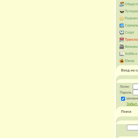
Общест
Путешес
Развлеч
Сериал
Спорт
Транспо
Фильмы 
Хобби и
Юмор
Вход на с
Логин:
Пароль:
запомн
Забыл 
Поиск