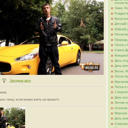
отечеств
Зима. Но
ова
Рождест
Выпускно
Детский 
Юбилей д
Песни ми
Природа,
Песни о 
Семья.Де
Флешмо
День отц
День ма
00:02:33
Весна. Ж
Песни пр
Звездное авто
Маслени
Песни в 
1 Апреля
иала
:
День кос
ать тачку, если можно взять на прокат!».
Летние п
Осенние
Морская
День ро
Спортив