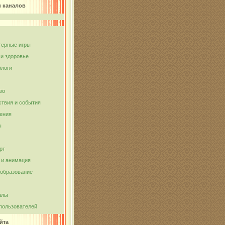
и каналов
ерные игры
 и здоровье
блоги
во
твия и события
ения
ы
рт
и анимация
 образование
алы
пользователей
йта