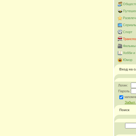
Общест
Путешес
Развлеч
Сериал
Спорт
Транспо
Фильмы 
Хобби и
Юмор
Вход на с
Логин:
Пароль:
запомн
Забыл 
Поиск