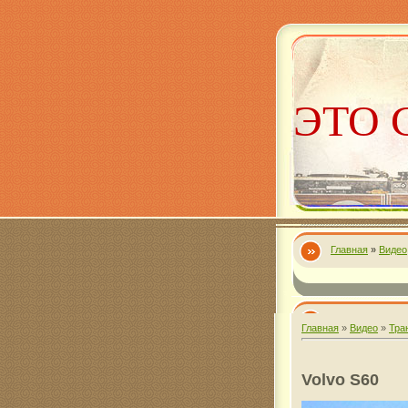
ЭТО 
Главная
»
Видео
Алекс
Главная
»
Видео
»
Тра
Volvo S60