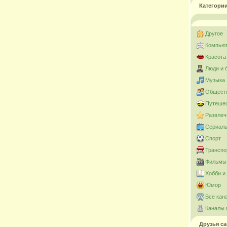
Категори
Другое
Компьют
Красота
Люди и 
Музыка
Общест
Путешес
Развлеч
Сериал
Спорт
Транспо
Фильмы 
Хобби и
Юмор
Все кан
Каналы 
Друзья са