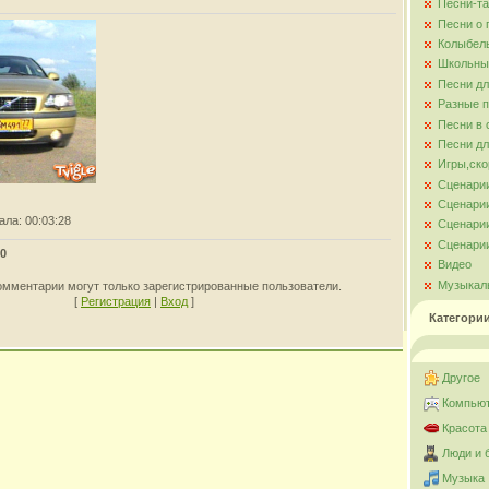
Песни-та
Песни о
Колыбел
Школьны
Песни д
Разные 
Песни в 
Песни дл
Игры,ско
Сценари
Сценарии
ала
: 00:03:28
Сценарии
Сценарии
0
Видео
Музыкал
омментарии могут только зарегистрированные пользователи.
[
Регистрация
|
Вход
]
Категори
Другое
Компьют
Красота
Люди и 
Музыка