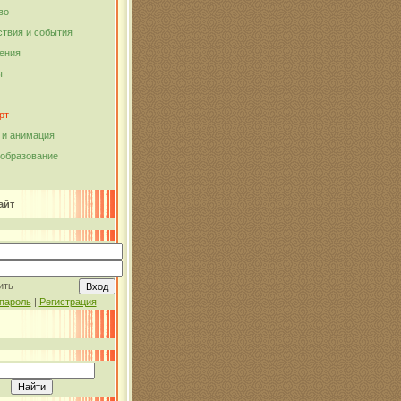
во
твия и события
ения
ы
рт
и анимация
 образование
айт
ить
пароль
|
Регистрация