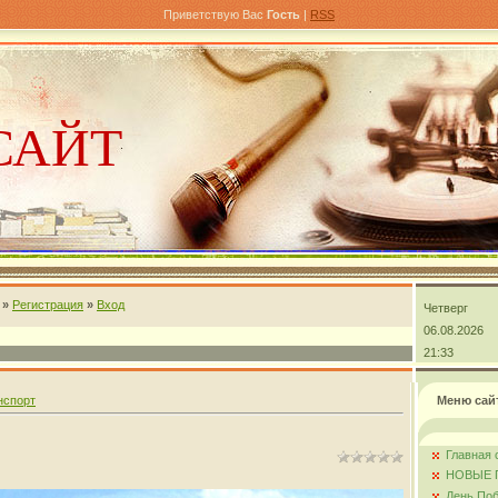
Приветствую Вас
Гость
|
RSS
САЙТ
»
Регистрация
»
Вход
Четверг
андра
06.08.2026
21:33
нспорт
Меню сай
Главная 
НОВЫЕ 
День Поб