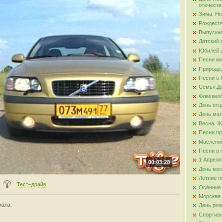
отечеств
Зима. Но
ова
Рождест
Выпускно
Детский 
Юбилей д
Песни ми
Природа,
Песни о 
Семья.Де
Флешмо
День отц
День ма
Весна. Ж
Песни пр
Маслени
Песни в 
1 Апреля
00:03:28
День кос
Летние п
Тест–драйв
Осенние
Морская
иала
:
День ро
Спортив