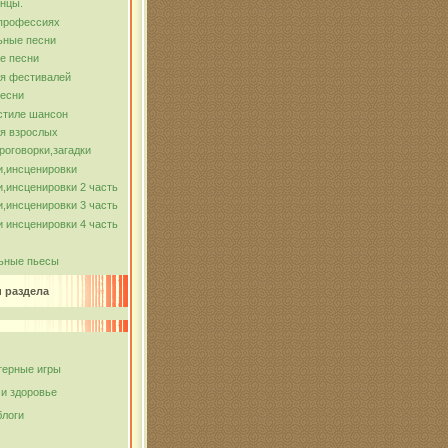
нцы.
 профессиях
ьные песни
е песни
ля фестивалей
песни
стиле шансон
я взрослых
роговорки,загадки
и,инсценировки
,инсценировки 2 часть
,инсценировки 3 часть
 инсценировки 4 часть
ьные пьесы
и раздела
ерные игры
 и здоровье
блоги