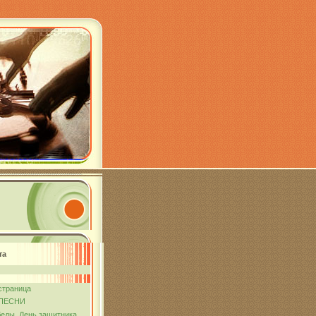
та
страница
ПЕСНИ
еды. День защитника