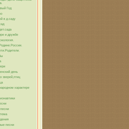
а.
вый Год
во
й в д.саду
сад
ет.сада
ре и дружбе
экология.
Родине.России.
ти.Родители.
бы
а
тери
енский день
о зверей,птиц
ца
народном характере
монавтики
есни
 песни
 тема
ждения
ные песни