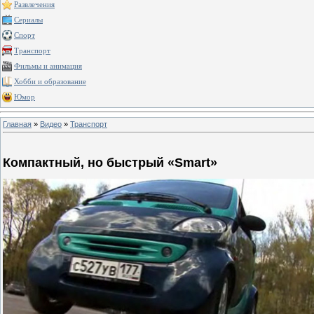
Развлечения
Сериалы
Спорт
Транспорт
Фильмы и анимация
Хобби и образование
Юмор
Главная
»
Видео
»
Транспорт
Компактный, но быстрый «Smart»