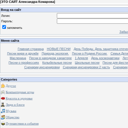
[
ЭТО САЙТ Александра Комарова
]
Вход на сайт
Логин:
Пароль:
запомнить
Забыл
Меню сайта
Главная страница
НОВЫЕ ПЕСНИ
День Победы. День защитника отече
Песни мире и дружбе
Природа,экология.
Песни о Родине.России.
Семья.Дети
Масленица
Песни в народном характере
1 Апреля
День космонавтики
Лет
Песни о профессиях
Колыбельные песни
Школьные песни
Песни для фести
Сценарии,инсценировки
Сценарии,инсценировки 2 часть
Сценарии,
Categories
Другое
Компьютерные игры
Красота и здоровье
Люди и блоги
Музыка
Общество
Путешествия и события