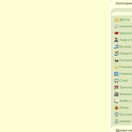
Категори
Другое
Компьют
Красота
Люди и 
Музыка
Общест
Путешес
Развлеч
Сериал
Спорт
Транспо
Фильмы 
Хобби и
Юмор
Все кан
Каналы 
Друзья са