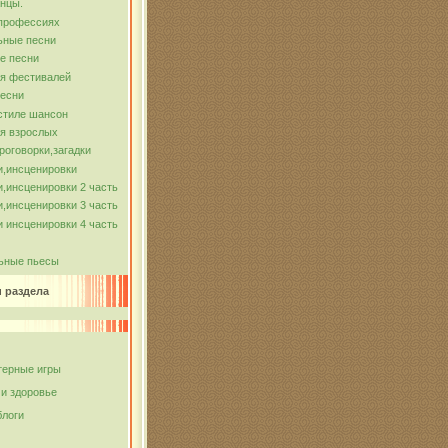
нцы.
 профессиях
ьные песни
е песни
ля фестивалей
песни
стиле шансон
я взрослых
роговорки,загадки
и,инсценировки
,инсценировки 2 часть
,инсценировки 3 часть
 инсценировки 4 часть
ьные пьесы
и раздела
ерные игры
 и здоровье
блоги