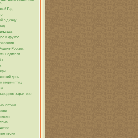
а.
вый Год
во
й в д.саду
сад
ет.сада
ре и дружбе
экология.
Родине.России.
ти.Родители.
бы
а
тери
енский день
о зверей,птиц
ца
народном характере
монавтики
есни
 песни
 тема
ждения
ные песни