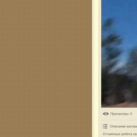
Комар
Просмотры
: 0
Описание матер
Отчаянные ребята на