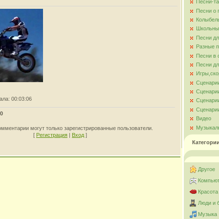
Песни-та
Песни о
Колыбел
Школьны
Песни д
Разные 
Песни в 
Песни дл
Игры,ско
Сценари
Сценарии
ала
: 00:03:06
Сценарии
Сценарии
0
Видео
Музыкал
омментарии могут только зарегистрированные пользователи.
[
Регистрация
|
Вход
]
Категори
Другое
Компьют
Красота
Люди и 
Музыка