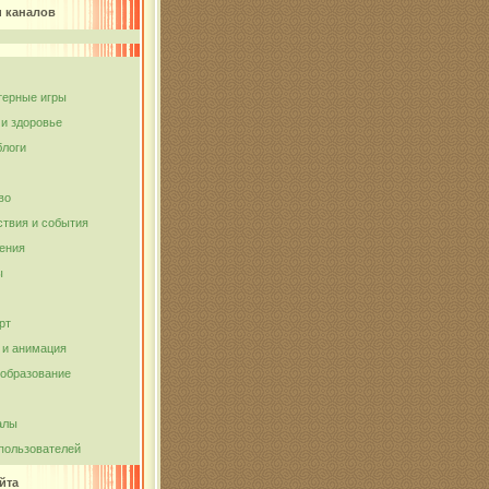
и каналов
ерные игры
 и здоровье
блоги
во
твия и события
ения
ы
рт
и анимация
 образование
алы
пользователей
йта