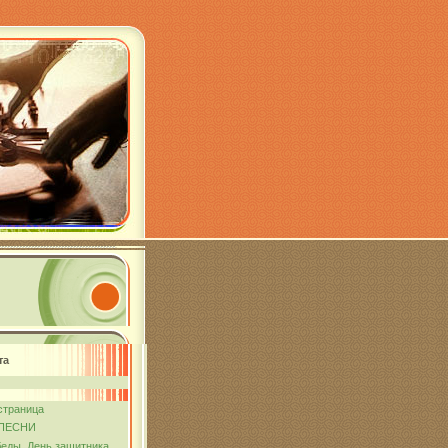
та
страница
ПЕСНИ
еды. День защитника