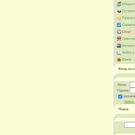
Общест
Путешес
Развлеч
Сериал
Спорт
Транспо
Фильмы 
Хобби и
Юмор
Вход на с
Логин:
Пароль:
запомн
Забыл 
Поиск