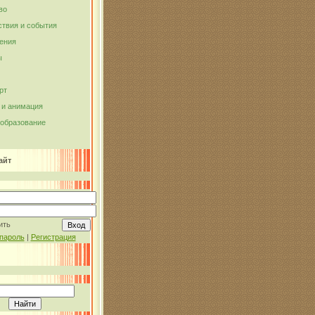
во
твия и события
ения
ы
рт
и анимация
 образование
айт
ить
пароль
|
Регистрация