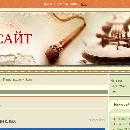
Приветствую Вас
Гость
|
RSS
САЙТ
»
Регистрация
»
Вход
Четверг
андра
06.08.2026
03:10
рт
Меню сай
Главная 
циклах
НОВЫЕ 
День Поб