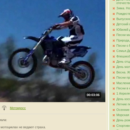
отечеств
Зима. Но
ова
Рождест
Выпускно
Детский 
Юбилей д
Песни ми
Природа,
Песни о 
Семья.Де
Флешмо
День отц
День ма
Весна. Ж
Песни пр
Маслени
Песни в 
1 Апреля
00:03:06
День кос
Летние п
Мотокросс
Осенние
Морская
иала
:
День ро
Спортив
 мотоциклах не ведают страха.