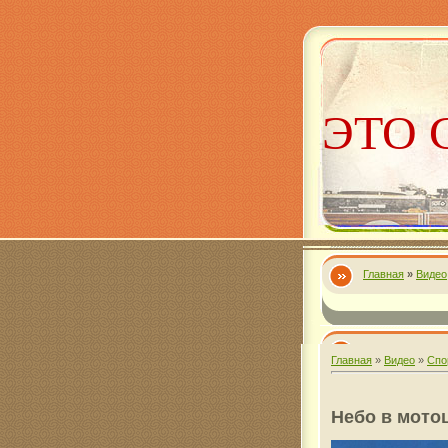
ЭТО 
Главная
»
Видео
Алекс
Главная
»
Видео
»
Спо
Небо в мото