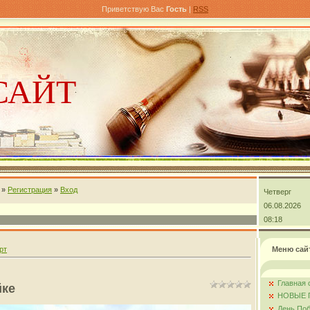
Приветствую Вас
Гость
|
RSS
САЙТ
»
Регистрация
»
Вход
Четверг
андра
06.08.2026
08:18
рт
Меню сай
Главная 
йке
НОВЫЕ 
День Поб