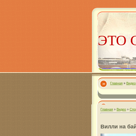
ЭТО 
Главная
»
Видео
Алекс
Главная
»
Видео
»
Спо
Вилли на ба