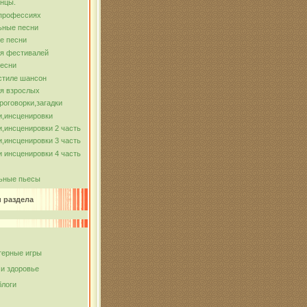
нцы.
 профессиях
ьные песни
е песни
ля фестивалей
песни
стиле шансон
я взрослых
роговорки,загадки
и,инсценировки
,инсценировки 2 часть
,инсценировки 3 часть
 инсценировки 4 часть
ьные пьесы
и раздела
ерные игры
 и здоровье
блоги