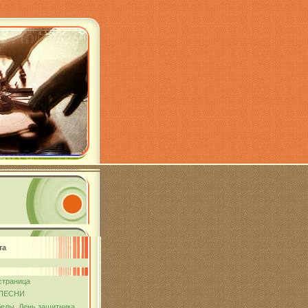
та
страница
ПЕСНИ
еды. День защитника