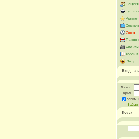
Общест
Путешес
Развлеч
Сериал
Спорт
Транспо
Фильмы 
Хобби и
Юмор
Вход на с
Логин:
Пароль:
запомн
Забыл 
Поиск