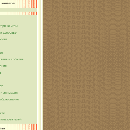
и каналов
ерные игры
 и здоровье
блоги
во
твия и события
ения
ы
рт
и анимация
 образование
алы
пользователей
йта