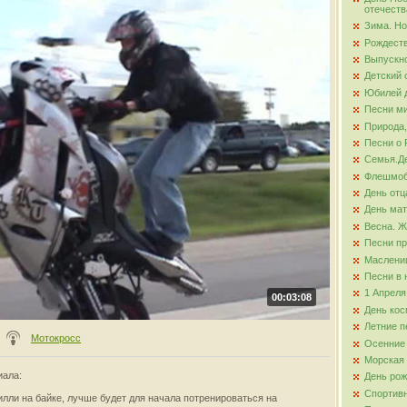
отечеств
Зима. Но
ова
Рождест
Выпускно
Детский 
Юбилей д
Песни ми
Природа,
Песни о 
Семья.Де
Флешмо
День отц
День ма
Весна. Ж
Песни пр
Маслени
Песни в 
1 Апреля
00:03:08
День кос
Летние п
Мотокросс
Осенние
Морская
иала
:
День ро
Спортив
лли на байке, лучше будет для начала потренироваться на