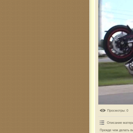
Комар
Просмотры
: 0
Описание матер
Прежде чем делать ви