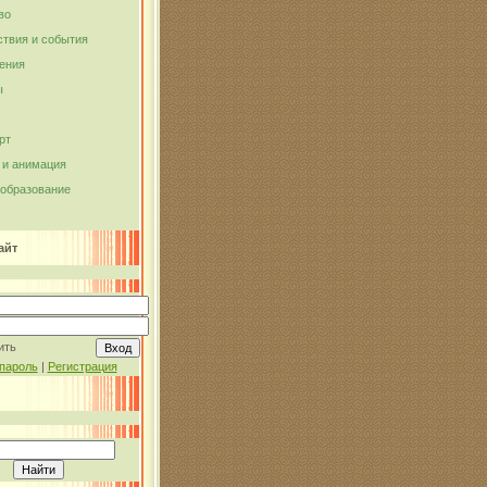
во
твия и события
ения
ы
рт
и анимация
 образование
айт
ить
пароль
|
Регистрация