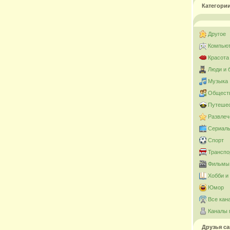
Категори
Другое
Компьют
Красота
Люди и 
Музыка
Общест
Путешес
Развлеч
Сериал
Спорт
Транспо
Фильмы 
Хобби и
Юмор
Все кан
Каналы 
Друзья са