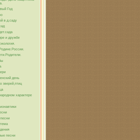
а.
вый Год
во
й в д.саду
сад
ет.сада
ре и дружбе
экология.
Родине.России.
ти.Родители.
бы
а
тери
енский день
о зверей,птиц
ца
народном характере
монавтики
есни
 песни
 тема
ждения
ные песни