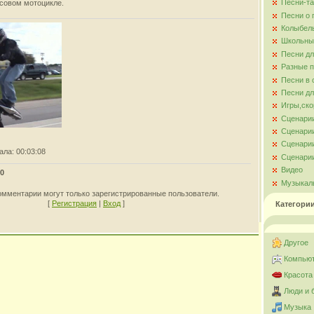
Песни-та
ссовом мотоцикле.
Песни о
Колыбел
Школьны
Песни д
Разные 
Песни в 
Песни дл
Игры,ско
Сценари
Сценарии
Сценарии
ала
: 00:03:08
Сценарии
Видео
0
Музыкал
омментарии могут только зарегистрированные пользователи.
[
Регистрация
|
Вход
]
Категори
Другое
Компьют
Красота
Люди и 
Музыка