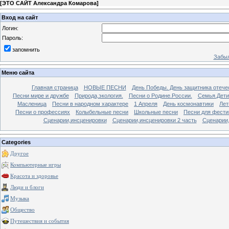
[
ЭТО САЙТ Александра Комарова
]
Вход на сайт
Логин:
Пароль:
запомнить
Забыл
Меню сайта
Главная страница
НОВЫЕ ПЕСНИ
День Победы. День защитника отече
Песни мире и дружбе
Природа,экология.
Песни о Родине.России.
Семья.Дети
Масленица
Песни в народном характере
1 Апреля
День космонавтики
Лет
Песни о профессиях
Колыбельные песни
Школьные песни
Песни для фести
Сценарии,инсценировки
Сценарии,инсценировки 2 часть
Сценарии,
Categories
Другое
Компьютерные игры
Красота и здоровье
Люди и блоги
Музыка
Общество
Путешествия и события