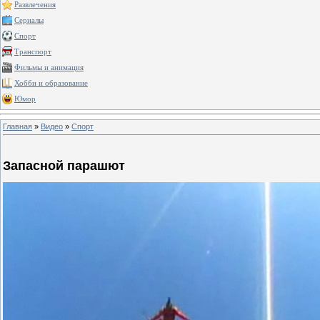
Развлечения
Сериалы
Спорт
Транспорт
Фильмы и анимация
Хобби и образование
Юмор
Главная
»
Видео
»
Спорт
Запасной парашют