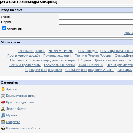
[
ЭТО САЙТ Александра Комарова
]
Вход на сайт
Логин:
Пароль:
запомнить
Забыл
Меню сайта
Главная страница
НОВЫЕ ПЕСНИ
День Победы. День защитника отече
Песни мире и дружбе
Природа,экология.
Песни о Родине.России.
Семья.Дети
Масленица
Песни в народном характере
1 Апреля
День космонавтики
Лет
Песни о профессиях
Колыбельные песни
Школьные песни
Песни для фести
Сценарии,инсценировки
Сценарии,инсценировки 2 часть
Сценарии,
Categories
Другое
Компьютерные игры
Красота и здоровье
Люди и блоги
Музыка
Общество
Путешествия и события