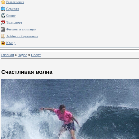
Развлечения
Сериалы
Спорт
Транспорт
Фильмы и анимация
Хобби и образование
Юмор
Главная
»
Видео
»
Спорт
Счастливая волна