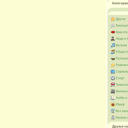
Категори
Другое
Компьют
Красота
Люди и 
Музыка
Общест
Путешес
Развлеч
Сериал
Спорт
Транспо
Фильмы 
Хобби и
Юмор
Все кан
Каналы 
Друзья са