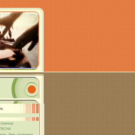
та
страница
ПЕСНИ
еды. День защитника