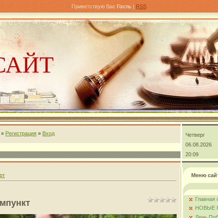
Приветствую Вас
Гость
|
RSS
САЙТ
»
Регистрация
»
Вход
Четверг
андра
06.08.2026
20:09
рт
Меню сай
Главная 
вмпункт
НОВЫЕ 
День Поб