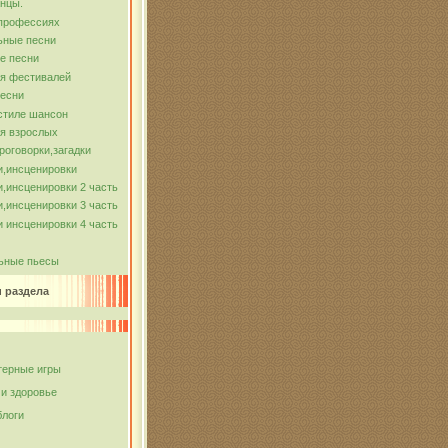
нцы.
 профессиях
ьные песни
е песни
ля фестивалей
песни
стиле шансон
я взрослых
роговорки,загадки
и,инсценировки
,инсценировки 2 часть
,инсценировки 3 часть
 инсценировки 4 часть
ьные пьесы
и раздела
ерные игры
 и здоровье
блоги