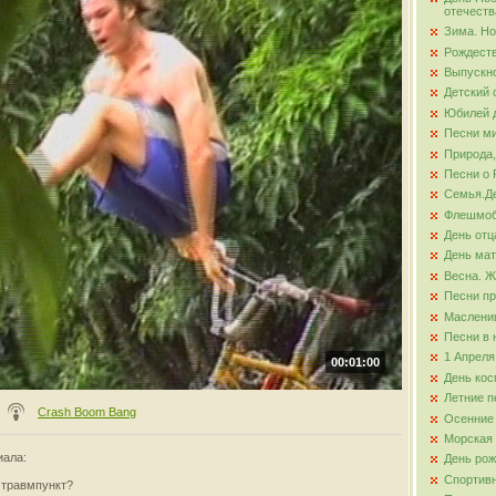
отечеств
Зима. Но
ова
Рождест
Выпускно
Детский 
Юбилей д
Песни ми
Природа,
Песни о 
Семья.Де
Флешмо
День отц
День ма
Весна. Ж
Песни пр
Маслени
Песни в 
1 Апреля
00:01:00
День кос
Летние п
Crash Boom Bang
Осенние
Морская
иала
:
День ро
Спортив
 травмпункт?