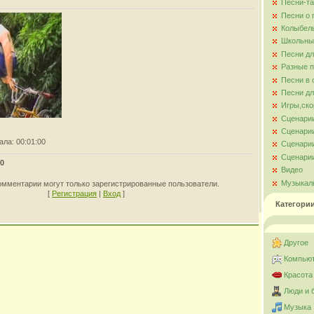
Песни-та
Песни о
Колыбел
Школьны
Песни д
Разные 
Песни в 
Песни дл
Игры,ско
Сценари
Сценарии
ала
: 00:01:00
Сценарии
Сценарии
0
Видео
Музыкал
омментарии могут только зарегистрированные пользователи.
[
Регистрация
|
Вход
]
Категори
Другое
Компьют
Красота
Люди и 
Музыка