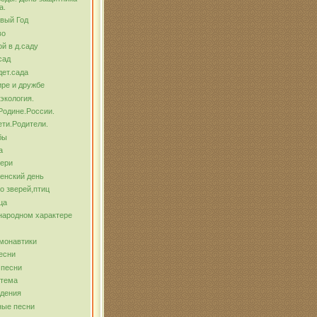
а.
вый Год
во
й в д.саду
сад
ет.сада
ре и дружбе
экология.
Родине.России.
ти.Родители.
бы
а
тери
енский день
о зверей,птиц
ца
народном характере
монавтики
есни
 песни
 тема
ждения
ные песни