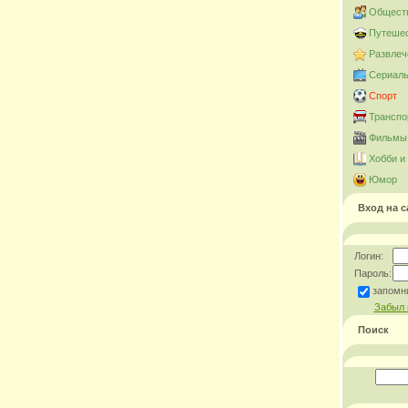
Общест
Путешес
Развлеч
Сериал
Спорт
Транспо
Фильмы 
Хобби и
Юмор
Вход на с
Логин:
Пароль:
запомн
Забыл 
Поиск