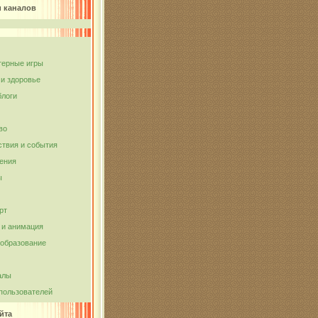
и каналов
ерные игры
 и здоровье
блоги
во
твия и события
ения
ы
рт
и анимация
 образование
алы
пользователей
йта