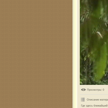
Комар
Просмотры
: 0
Описание матер
Где здесь ближайший