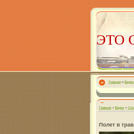
ЭТО 
Главная
»
Видео
Алекс
Главная
»
Видео
»
Спо
Полет в тра