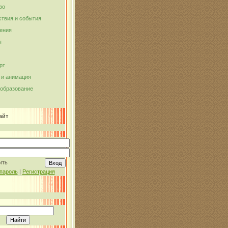
во
твия и события
ения
ы
рт
и анимация
 образование
айт
ить
пароль
|
Регистрация