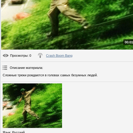
00:01
Просмотры
: 0
Crash Boom Bang
Описание материала
:
Сложные трюки рождаются в головах самых безумных людей.
Язык
: Русский