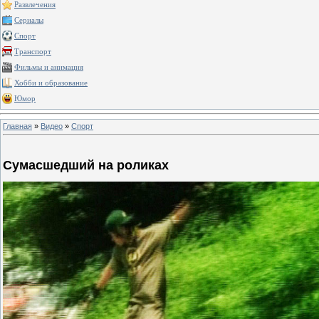
Развлечения
Сериалы
Спорт
Транспорт
Фильмы и анимация
Хобби и образование
Юмор
Главная
»
Видео
»
Спорт
Сумасшедший на роликах