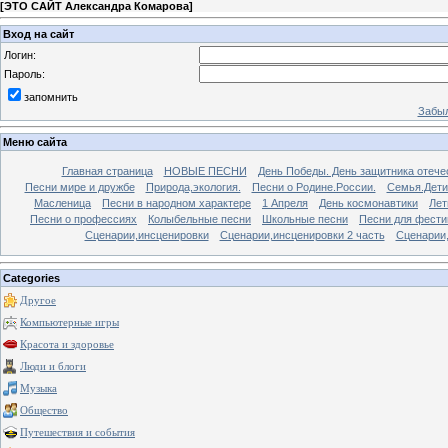
[
ЭТО САЙТ Александра Комарова
]
Вход на сайт
Логин:
Пароль:
запомнить
Забыл
Меню сайта
Главная страница
НОВЫЕ ПЕСНИ
День Победы. День защитника отече
Песни мире и дружбе
Природа,экология.
Песни о Родине.России.
Семья.Дети
Масленица
Песни в народном характере
1 Апреля
День космонавтики
Лет
Песни о профессиях
Колыбельные песни
Школьные песни
Песни для фести
Сценарии,инсценировки
Сценарии,инсценировки 2 часть
Сценарии,
Categories
Другое
Компьютерные игры
Красота и здоровье
Люди и блоги
Музыка
Общество
Путешествия и события