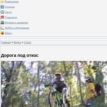
Развлечения
Сериалы
Спорт
Транспорт
Фильмы и анимация
Хобби и образование
Юмор
Главная
»
Видео
»
Спорт
Дорога под откос