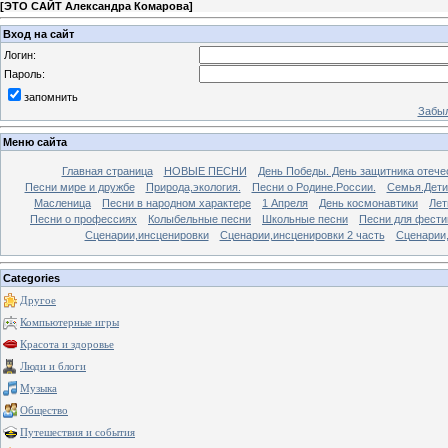
[
ЭТО САЙТ Александра Комарова
]
Вход на сайт
Логин:
Пароль:
запомнить
Забыл
Меню сайта
Главная страница
НОВЫЕ ПЕСНИ
День Победы. День защитника отече
Песни мире и дружбе
Природа,экология.
Песни о Родине.России.
Семья.Дети
Масленица
Песни в народном характере
1 Апреля
День космонавтики
Лет
Песни о профессиях
Колыбельные песни
Школьные песни
Песни для фести
Сценарии,инсценировки
Сценарии,инсценировки 2 часть
Сценарии,
Categories
Другое
Компьютерные игры
Красота и здоровье
Люди и блоги
Музыка
Общество
Путешествия и события