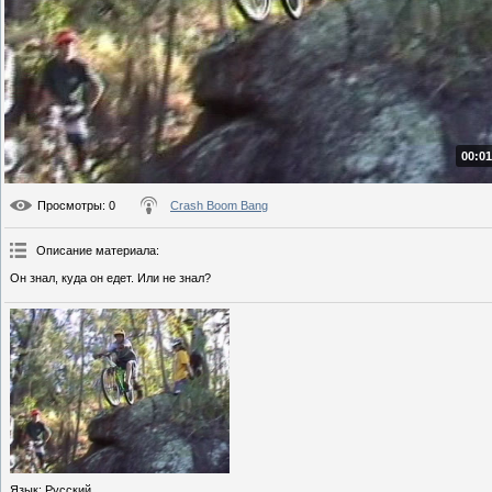
00:01
Просмотры
: 0
Crash Boom Bang
Описание материала
:
Он знал, куда он едет. Или не знал?
Язык
: Русский