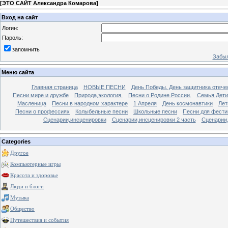
[
ЭТО САЙТ Александра Комарова
]
Вход на сайт
Логин:
Пароль:
запомнить
Забыл
Меню сайта
Главная страница
НОВЫЕ ПЕСНИ
День Победы. День защитника отече
Песни мире и дружбе
Природа,экология.
Песни о Родине.России.
Семья.Дети
Масленица
Песни в народном характере
1 Апреля
День космонавтики
Лет
Песни о профессиях
Колыбельные песни
Школьные песни
Песни для фести
Сценарии,инсценировки
Сценарии,инсценировки 2 часть
Сценарии,
Categories
Другое
Компьютерные игры
Красота и здоровье
Люди и блоги
Музыка
Общество
Путешествия и события