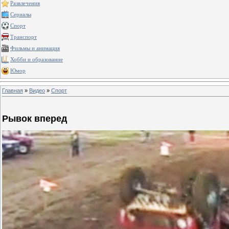
Развлечения
Сериалы
Спорт
Транспорт
Фильмы и анимация
Хобби и образование
Юмор
Главная
»
Видео
»
Спорт
Рывок вперед