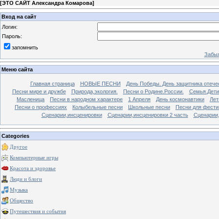
[
ЭТО САЙТ Александра Комарова
]
Вход на сайт
Логин:
Пароль:
запомнить
Забыл
Меню сайта
Главная страница
НОВЫЕ ПЕСНИ
День Победы. День защитника отече
Песни мире и дружбе
Природа,экология.
Песни о Родине.России.
Семья.Дети
Масленица
Песни в народном характере
1 Апреля
День космонавтики
Лет
Песни о профессиях
Колыбельные песни
Школьные песни
Песни для фести
Сценарии,инсценировки
Сценарии,инсценировки 2 часть
Сценарии,
Categories
Другое
Компьютерные игры
Красота и здоровье
Люди и блоги
Музыка
Общество
Путешествия и события