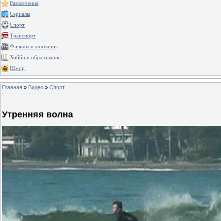
Развлечения
Сериалы
Спорт
Транспорт
Фильмы и анимация
Хобби и образование
Юмор
Главная
»
Видео
»
Спорт
Утренняя волна