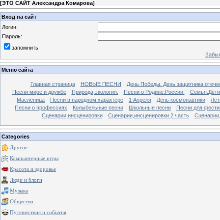
[
ЭТО САЙТ Александра Комарова
]
Вход на сайт
Логин:
Пароль:
запомнить
Забыл
Меню сайта
Главная страница
НОВЫЕ ПЕСНИ
День Победы. День защитника отече
Песни мире и дружбе
Природа,экология.
Песни о Родине.России.
Семья.Дети
Масленица
Песни в народном характере
1 Апреля
День космонавтики
Лет
Песни о профессиях
Колыбельные песни
Школьные песни
Песни для фести
Сценарии,инсценировки
Сценарии,инсценировки 2 часть
Сценарии,
Categories
Другое
Компьютерные игры
Красота и здоровье
Люди и блоги
Музыка
Общество
Путешествия и события