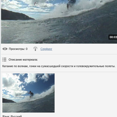
00:03
Просмотры
: 0
Серфинг
Описание материала
:
Катание по волнам, гонки на сумасшедшей скорости и головокружительные полеты.
Язык
: Русский