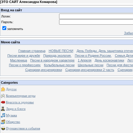
[
ЭТО САЙТ Александра Комарова
]
Вход на сайт
Логин:
Пароль:
запомнить
Забыл
Меню сайта
Главная страница
НОВЫЕ ПЕСНИ
День Победы. День защитника отече
Песни мире и дружбе
Природа,экология.
Песни о Родине.России.
Семья.Дети
Масленица
Песни в народном характере
1 Апреля
День космонавтики
Лет
Песни о профессиях
Колыбельные песни
Школьные песни
Песни для фести
Сценарии,инсценировки
Сценарии,инсценировки 2 часть
Сценарии,
Categories
Другое
Компьютерные игры
Красота и здоровье
Люди и блоги
Музыка
Общество
Путешествия и события