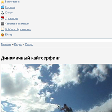
Развлечения
Сериалы
Спорт
Транспорт
Фильмы и анимация
Хобби и образование
Юмор
Главная
»
Видео
»
Спорт
Динамичный кайтсерфинг