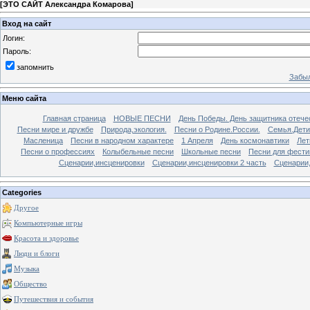
[
ЭТО САЙТ Александра Комарова
]
Вход на сайт
Логин:
Пароль:
запомнить
Забыл
Меню сайта
Главная страница
НОВЫЕ ПЕСНИ
День Победы. День защитника отече
Песни мире и дружбе
Природа,экология.
Песни о Родине.России.
Семья.Дети
Масленица
Песни в народном характере
1 Апреля
День космонавтики
Лет
Песни о профессиях
Колыбельные песни
Школьные песни
Песни для фести
Сценарии,инсценировки
Сценарии,инсценировки 2 часть
Сценарии,
Categories
Другое
Компьютерные игры
Красота и здоровье
Люди и блоги
Музыка
Общество
Путешествия и события