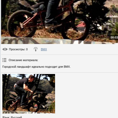
00:03
Просмотры
: 0
BMX
Описание материала
:
Городской ландшафт идеально подходит для BMX.
Язык
: Русский