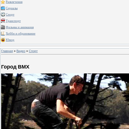
Развлечения
Сериалы
Спорт
Транспорт
Фильмы и анимация
Хобби и образование
Юмор
Главная
»
Видео
»
Спорт
Город BMX