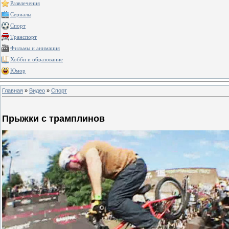
Развлечения
Сериалы
Спорт
Транспорт
Фильмы и анимация
Хобби и образование
Юмор
Главная
»
Видео
»
Спорт
Прыжки с трамплинов