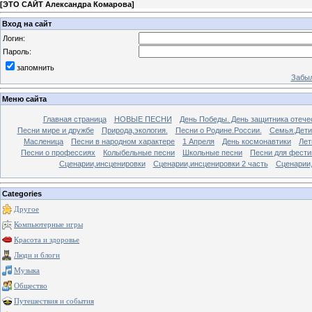
[
ЭТО САЙТ Александра Комарова
]
Вход на сайт
Логин:
Пароль:
запомнить
Забыл
Меню сайта
Главная страница
НОВЫЕ ПЕСНИ
День Победы. День защитника отече
Песни мире и дружбе
Природа,экология.
Песни о Родине.России.
Семья.Дети
Масленица
Песни в народном характере
1 Апреля
День космонавтики
Лет
Песни о профессиях
Колыбельные песни
Школьные песни
Песни для фести
Сценарии,инсценировки
Сценарии,инсценировки 2 часть
Сценарии,
Categories
Другое
Компьютерные игры
Красота и здоровье
Люди и блоги
Музыка
Общество
Путешествия и события