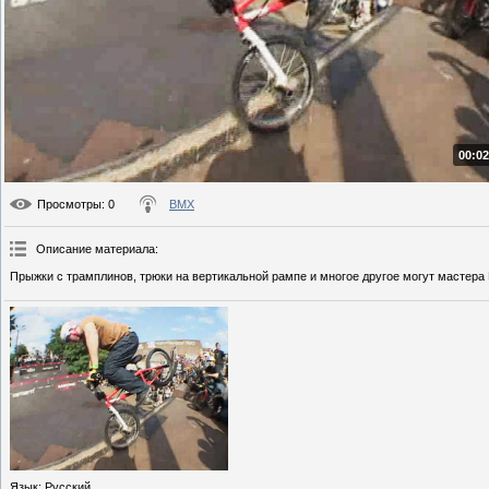
00:02
Просмотры
: 0
BMX
Описание материала
:
Прыжки с трамплинов, трюки на вертикальной рампе и многое другое могут мастера
Язык
: Русский