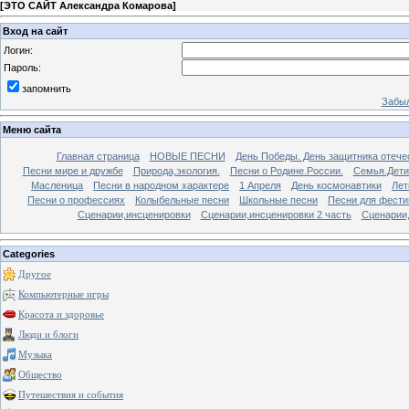
[
ЭТО САЙТ Александра Комарова
]
Вход на сайт
Логин:
Пароль:
запомнить
Забыл
Меню сайта
Главная страница
НОВЫЕ ПЕСНИ
День Победы. День защитника отече
Песни мире и дружбе
Природа,экология.
Песни о Родине.России.
Семья.Дети
Масленица
Песни в народном характере
1 Апреля
День космонавтики
Лет
Песни о профессиях
Колыбельные песни
Школьные песни
Песни для фести
Сценарии,инсценировки
Сценарии,инсценировки 2 часть
Сценарии,
Categories
Другое
Компьютерные игры
Красота и здоровье
Люди и блоги
Музыка
Общество
Путешествия и события