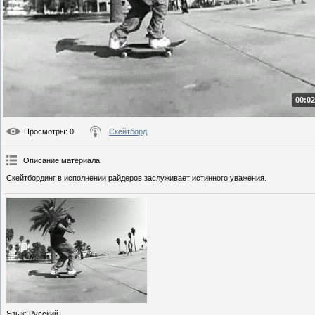
00:02
Просмотры
: 0
Скейтборд
Описание материала
:
Скейтбординг в исполнении райдеров заслуживает истинного уважения.
Язык
: Русский