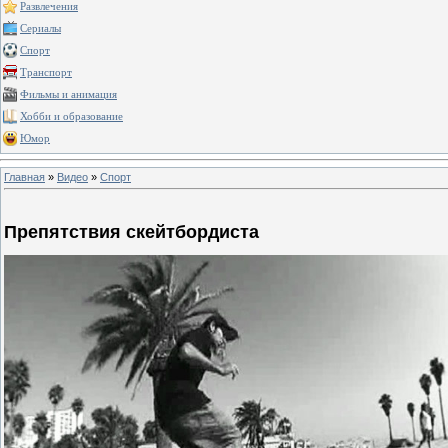
Развлечения
Сериалы
Спорт
Транспорт
Фильмы и анимация
Хобби и образование
Юмор
Главная
»
Видео
»
Спорт
Препятствия скейтбордиста