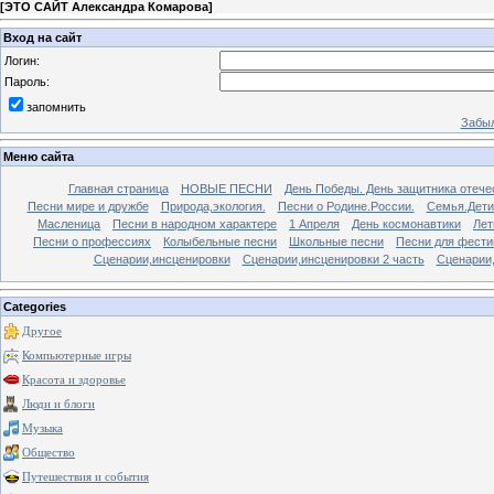
[
ЭТО САЙТ Александра Комарова
]
Вход на сайт
Логин:
Пароль:
запомнить
Забыл
Меню сайта
Главная страница
НОВЫЕ ПЕСНИ
День Победы. День защитника отече
Песни мире и дружбе
Природа,экология.
Песни о Родине.России.
Семья.Дети
Масленица
Песни в народном характере
1 Апреля
День космонавтики
Лет
Песни о профессиях
Колыбельные песни
Школьные песни
Песни для фести
Сценарии,инсценировки
Сценарии,инсценировки 2 часть
Сценарии,
Categories
Другое
Компьютерные игры
Красота и здоровье
Люди и блоги
Музыка
Общество
Путешествия и события