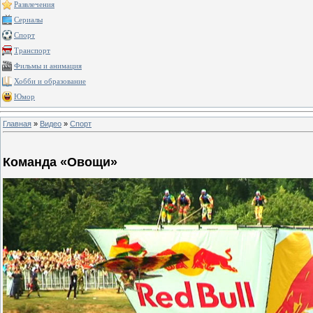
Развлечения
Сериалы
Спорт
Транспорт
Фильмы и анимация
Хобби и образование
Юмор
Главная
»
Видео
»
Спорт
Команда «Овощи»