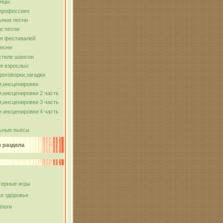
нцы.
 профессиях
ьные песни
е песни
ля фестивалей
песни
стиле шансон
я взрослых
роговорки,загадки
и,инсценировки
,инсценировки 2 часть
,инсценировки 3 часть
 инсценировки 4 часть
ьные пьесы
и раздела
ерные игры
 и здоровье
блоги