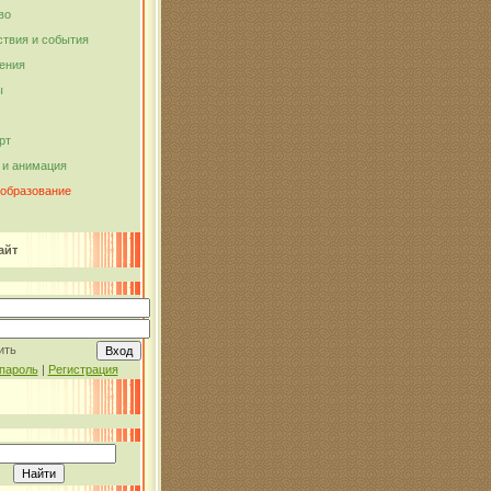
во
твия и события
ения
ы
рт
и анимация
 образование
айт
ить
пароль
|
Регистрация