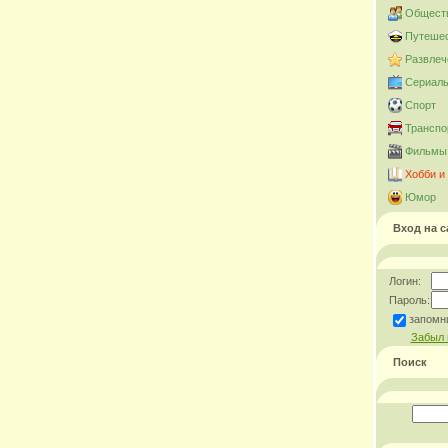
Общест
Путешес
Развлеч
Сериал
Спорт
Транспо
Фильмы 
Хобби и
Юмор
Вход на с
Логин:
Пароль:
запомн
Забыл 
Поиск