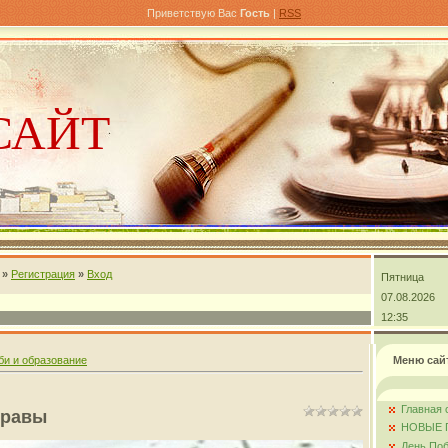
Приветствую Вас
Гость
|
RSS
САЙТ
»
Регистрация
»
Вход
Пятница
андра
07.08.2026
12:35
би и образование
Меню сай
Главная 
травы
НОВЫЕ 
День Поб