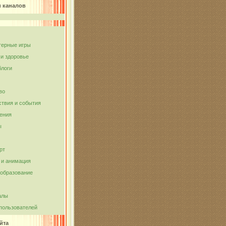
и каналов
ерные игры
 и здоровье
блоги
во
твия и события
ения
ы
рт
и анимация
 образование
алы
пользователей
йта