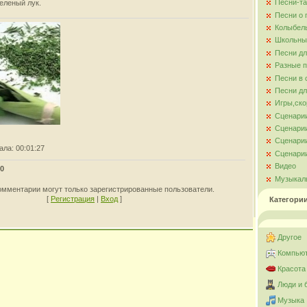
Песни-та
зеленый лук.
Песни о
Колыбел
Школьны
Песни д
Разные 
Песни в 
Песни дл
Игры,ско
Сценари
Сценарии
Сценарии
ала
: 00:01:27
Сценарии
Видео
0
Музыкал
омментарии могут только зарегистрированные пользователи.
[
Регистрация
|
Вход
]
Категори
Другое
Компьют
Красота
Люди и 
Музыка