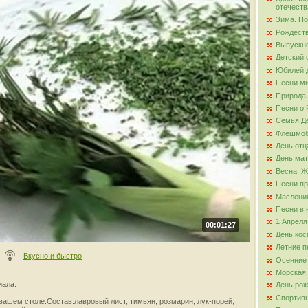
отечеств
Зима. Но
ова
Рождест
Выпускно
Детский 
Юбилей д
Песни ми
Природа,
Песни о 
Семья.Де
Флешмо
День отц
День ма
Весна. Ж
Песни пр
Маслени
Песни в 
1 Апреля
00:01:27
День кос
Летние п
Вкусно и быстро
Осенние
Морская
иала
:
День ро
Спортив
ашем столе.Состав:лавровый лист, тимьян, розмарин, лук-порей,