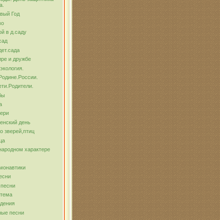
а.
вый Год
во
й в д.саду
сад
ет.сада
ре и дружбе
экология.
Родине.России.
ти.Родители.
бы
а
тери
енский день
о зверей,птиц
ца
народном характере
монавтики
есни
 песни
 тема
ждения
ные песни