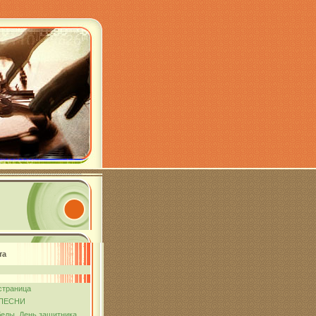
та
страница
ПЕСНИ
еды. День защитника