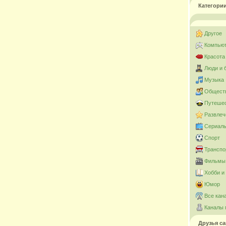
Категори
Другое
Компьют
Красота
Люди и 
Музыка
Общест
Путешес
Развлеч
Сериал
Спорт
Транспо
Фильмы 
Хобби и
Юмор
Все кан
Каналы 
Друзья са