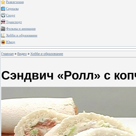
Развлечения
Сериалы
Спорт
Транспорт
Фильмы и анимация
Хобби и образование
Юмор
Главная
»
Видео
»
Хобби и образование
Сэндвич «Ролл» с ко