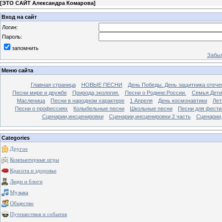
[
ЭТО САЙТ Александра Комарова
]
Вход на сайт
Логин:
Пароль:
запомнить
Забыл
Меню сайта
Главная страница
НОВЫЕ ПЕСНИ
День Победы. День защитника отече
Песни мире и дружбе
Природа,экология.
Песни о Родине.России.
Семья.Дети
Масленица
Песни в народном характере
1 Апреля
День космонавтики
Лет
Песни о профессиях
Колыбельные песни
Школьные песни
Песни для фести
Сценарии,инсценировки
Сценарии,инсценировки 2 часть
Сценарии,
Categories
Другое
Компьютерные игры
Красота и здоровье
Люди и блоги
Музыка
Общество
Путешествия и события