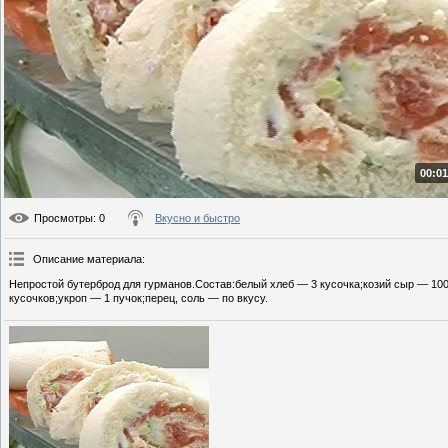
00:01
Просмотры
: 0
Вкусно и быстро
Описание материала
:
Непростой бутерброд для гурманов.Состав:белый хлеб — 3 кусочка;козий сыр — 100
кусочков;укроп — 1 пучок;перец, соль — по вкусу.