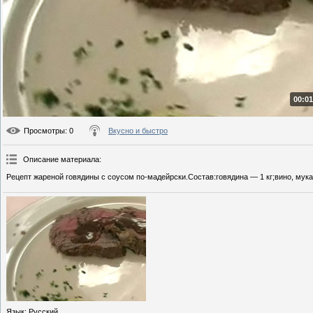
00:01
Просмотры
: 0
Вкусно и быстро
Описание материала
:
Рецепт жареной говядины с соусом по-мадейрски.Состав:говядина — 1 кг;вино, мука,
Язык
: Русский