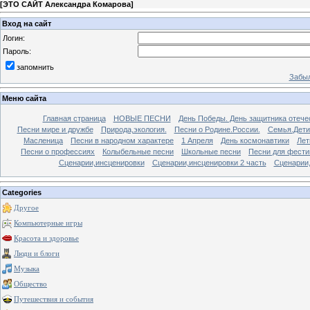
[
ЭТО САЙТ Александра Комарова
]
Вход на сайт
Логин:
Пароль:
запомнить
Забыл
Меню сайта
Главная страница
НОВЫЕ ПЕСНИ
День Победы. День защитника отече
Песни мире и дружбе
Природа,экология.
Песни о Родине.России.
Семья.Дети
Масленица
Песни в народном характере
1 Апреля
День космонавтики
Лет
Песни о профессиях
Колыбельные песни
Школьные песни
Песни для фести
Сценарии,инсценировки
Сценарии,инсценировки 2 часть
Сценарии,
Categories
Другое
Компьютерные игры
Красота и здоровье
Люди и блоги
Музыка
Общество
Путешествия и события