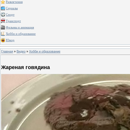
Развлечения
Сериалы
Спорт
Транспорт
Фильмы и анимация
Хобби и образование
Юмор
Главная
»
Видео
»
Хобби и образование
Жареная говядина