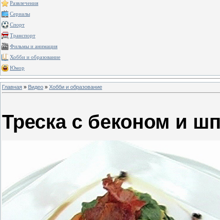
Развлечения
Сериалы
Спорт
Транспорт
Фильмы и анимация
Хобби и образование
Юмор
Главная
»
Видео
»
Хобби и образование
Треска с беконом и ш