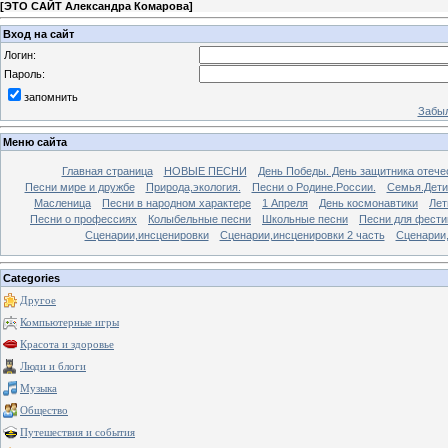
[
ЭТО САЙТ Александра Комарова
]
Вход на сайт
Логин:
Пароль:
запомнить
Забыл
Меню сайта
Главная страница
НОВЫЕ ПЕСНИ
День Победы. День защитника отече
Песни мире и дружбе
Природа,экология.
Песни о Родине.России.
Семья.Дети
Масленица
Песни в народном характере
1 Апреля
День космонавтики
Лет
Песни о профессиях
Колыбельные песни
Школьные песни
Песни для фести
Сценарии,инсценировки
Сценарии,инсценировки 2 часть
Сценарии,
Categories
Другое
Компьютерные игры
Красота и здоровье
Люди и блоги
Музыка
Общество
Путешествия и события