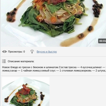
00:01
Просмотры
: 0
Вкусно и быстро
Описание материала
:
Новое блюдо из трески с беконом и шпинатом.Состав:треска — 4 кусочка;шпинат — 5
ложка;сахар — 1 чайная ложка;соевый соус — 1 столовая ложка;морковь — 2 штука;л