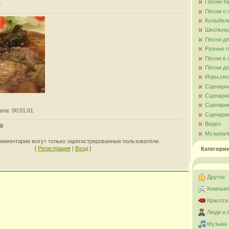
Песни-та
.
Песни о
Колыбел
Школьны
Песни д
Разные 
Песни в 
Песни дл
Игры,ско
Сценари
Сценарии
Сценарии
ала
: 00:01:01
Сценарии
Видео
0
Музыкал
омментарии могут только зарегистрированные пользователи.
[
Регистрация
|
Вход
]
Категори
Другое
Компьют
Красота
Люди и 
Музыка