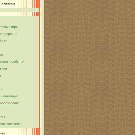
и каналов
ерные игры
 и здоровье
блоги
во
твия и события
ения
ы
рт
и анимация
 образование
алы
пользователей
йта