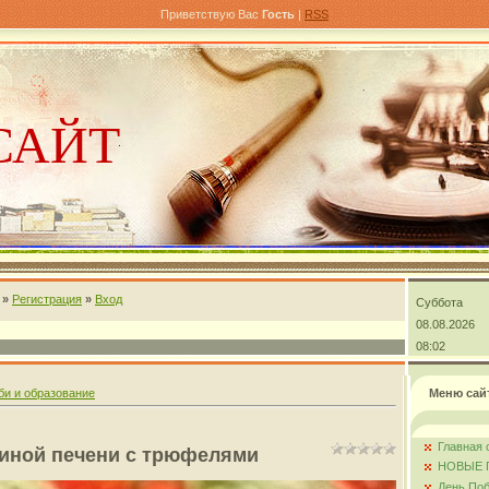
Приветствую Вас
Гость
|
RSS
САЙТ
»
Регистрация
»
Вход
Суббота
андра
08.08.2026
08:02
би и образование
Меню сай
Главная 
тиной печени с трюфелями
НОВЫЕ 
День Поб