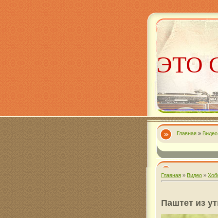
ЭТО 
Главная
»
Видео
Алекс
Главная
»
Видео
»
Хоб
Паштет из у