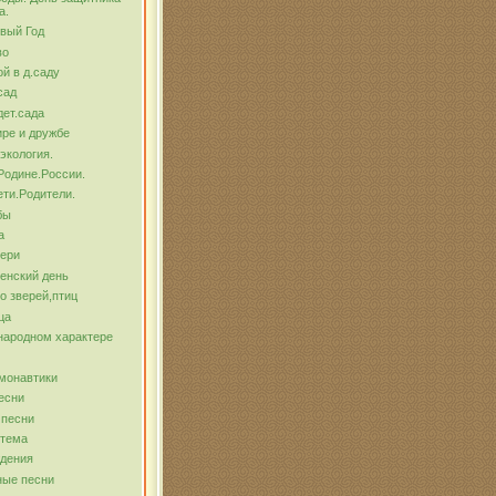
а.
вый Год
во
й в д.саду
сад
ет.сада
ре и дружбе
экология.
Родине.России.
ти.Родители.
бы
а
тери
енский день
о зверей,птиц
ца
народном характере
монавтики
есни
 песни
 тема
ждения
ные песни