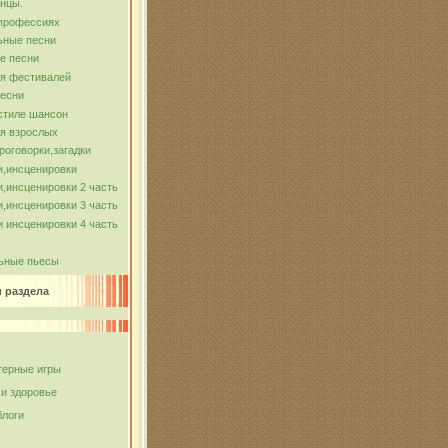
нцы.
 профессиях
ьные песни
е песни
ля фестивалей
песни
стиле шансон
я взрослых
роговорки,загадки
и,инсценировки
,инсценировки 2 часть
,инсценировки 3 часть
 инсценировки 4 часть
ьные пьесы
и раздела
ерные игры
 и здоровье
блоги