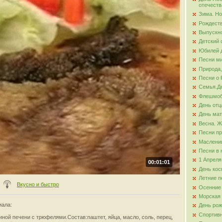
отечеств
Зима. Но
ова
Рождест
Выпускно
Детский 
Юбилей д
Песни ми
Природа,
Песни о 
Семья.Де
Флешмо
День отц
День ма
Весна. Ж
Песни пр
Маслени
Песни в 
1 Апреля
00:01:01
День кос
Летние п
Вкусно и быстро
Осенние
Морская
иала
:
День ро
Спортив
иной печени с трюфелями.Состав:паштет, яйца, масло, соль, перец,