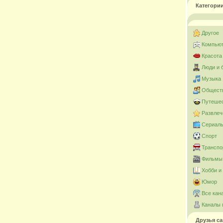
Категори
Другое
Компьют
Красота
Люди и 
Музыка
Общест
Путешес
Развлеч
Сериал
Спорт
Транспо
Фильмы 
Хобби и
Юмор
Все кан
Каналы 
Друзья са