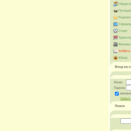
Общест
Путешес
Развлеч
Сериал
Спорт
Транспо
Фильмы 
Хобби и
Юмор
Вход на с
Логин:
Пароль:
запомн
Забыл 
Поиск