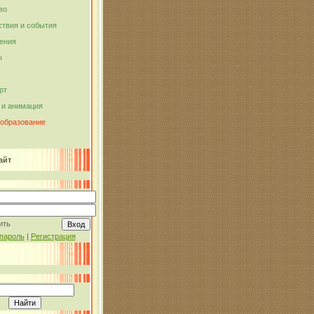
во
твия и события
ения
ы
рт
и анимация
 образование
айт
ить
пароль
|
Регистрация