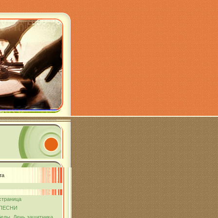
та
страница
ПЕСНИ
еды. День защитника