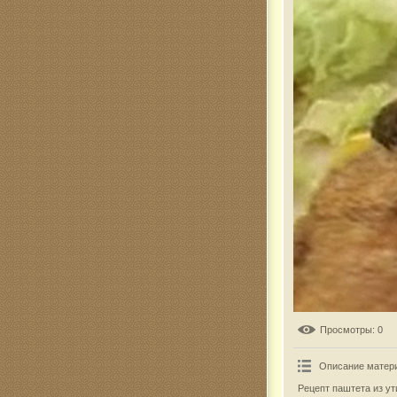
Комар
Просмотры
: 0
Описание матер
Рецепт паштета из ут