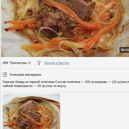
00:01
Просмотры
: 0
Вкусно и быстро
Описание материала
:
Горячие блюдо из парной телятины.Состав:телятина — 150 гр;морковь — 1/2 штуки;л
чайной ложки;масло — 20 гр;соль по вкусу.