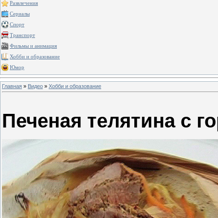
Развлечения
Сериалы
Спорт
Транспорт
Фильмы и анимация
Хобби и образование
Юмор
Главная
»
Видео
»
Хобби и образование
Печеная телятина с г