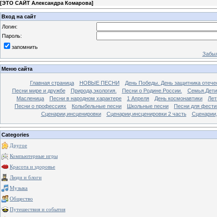
[
ЭТО САЙТ Александра Комарова
]
Вход на сайт
Логин:
Пароль:
запомнить
Забыл
Меню сайта
Главная страница
НОВЫЕ ПЕСНИ
День Победы. День защитника отече
Песни мире и дружбе
Природа,экология.
Песни о Родине.России.
Семья.Дети
Масленица
Песни в народном характере
1 Апреля
День космонавтики
Лет
Песни о профессиях
Колыбельные песни
Школьные песни
Песни для фести
Сценарии,инсценировки
Сценарии,инсценировки 2 часть
Сценарии,
Categories
Другое
Компьютерные игры
Красота и здоровье
Люди и блоги
Музыка
Общество
Путешествия и события