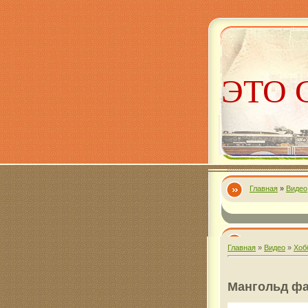
ЭТО 
Главная
»
Видео
Алекс
Главная
»
Видео
»
Хоб
Мангольд ф