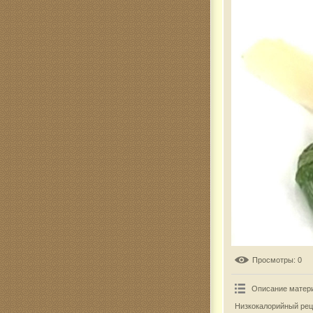
Комар
Просмотры
: 0
Описание матер
Низкокалорийный рец