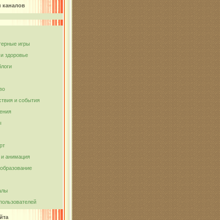
и каналов
ерные игры
 и здоровье
блоги
во
твия и события
ения
ы
рт
и анимация
 образование
алы
пользователей
йта