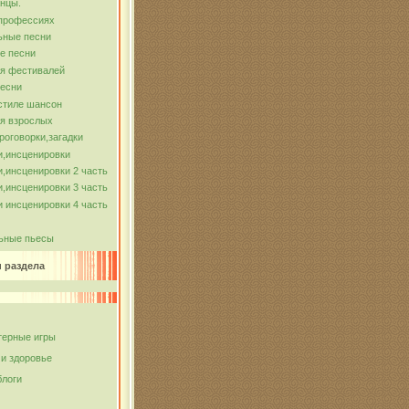
нцы.
 профессиях
ьные песни
е песни
ля фестивалей
песни
стиле шансон
я взрослых
роговорки,загадки
и,инсценировки
,инсценировки 2 часть
,инсценировки 3 часть
 инсценировки 4 часть
ьные пьесы
и раздела
ерные игры
 и здоровье
блоги