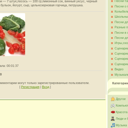
Песни-та
и — 7 штук;лосось — 100 гр;лимонный сок, винный уксус, черный
 бульон, йогурт, сыр, цельнозерновая горчица, петрушка.
Песни о
Колыбел
Школьны
Песни д
Разные 
Песни в 
Песни дл
Игры,ско
Сценари
Сценарии
Сценарии
Сценарии
ала
: 00:01:37
Видео
0
Музыкал
омментарии могут только зарегистрированные пользователи.
Категори
[
Регистрация
|
Вход
]
Другое
Компьют
Красота
Люди и 
Музыка