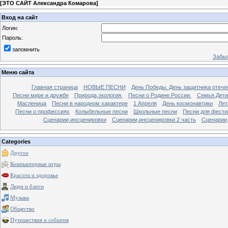
[
ЭТО САЙТ Александра Комарова
]
Вход на сайт
Логин:
Пароль:
запомнить
Забыл
Меню сайта
Главная страница
НОВЫЕ ПЕСНИ
День Победы. День защитника отече
Песни мире и дружбе
Природа,экология.
Песни о Родине.России.
Семья.Дети
Масленица
Песни в народном характере
1 Апреля
День космонавтики
Лет
Песни о профессиях
Колыбельные песни
Школьные песни
Песни для фести
Сценарии,инсценировки
Сценарии,инсценировки 2 часть
Сценарии,
Categories
Другое
Компьютерные игры
Красота и здоровье
Люди и блоги
Музыка
Общество
Путешествия и события