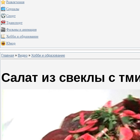
Развлечения
Сериалы
Спорт
Транспорт
Фильмы и анимация
Хобби и образование
Юмор
Главная
»
Видео
»
Хобби и образование
Салат из свеклы с тм