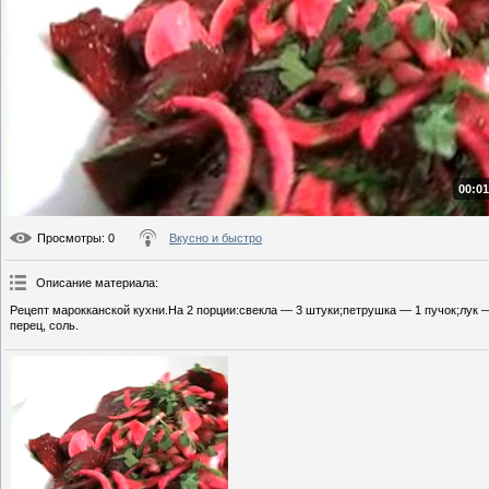
00:01
Просмотры
: 0
Вкусно и быстро
Описание материала
:
Рецепт марокканской кухни.На 2 порции:свекла — 3 штуки;петрушка — 1 пучок;лук 
перец, соль.