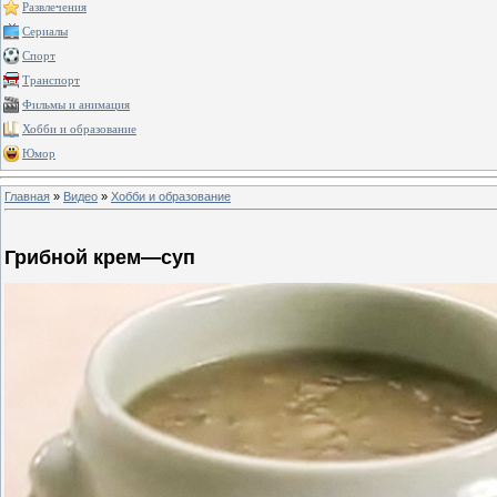
Развлечения
Сериалы
Спорт
Транспорт
Фильмы и анимация
Хобби и образование
Юмор
Главная
»
Видео
»
Хобби и образование
Грибной крем—суп