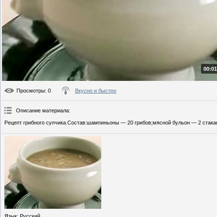
00:01
Просмотры
: 0
Вкусно и быстро
Описание материала
:
Рецепт грибного супчика.Состав:шампиньоны — 20 грибов;мясной бульон — 2 стакан
Язык
: Русский