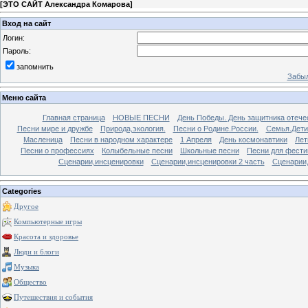
[
ЭТО САЙТ Александра Комарова
]
Вход на сайт
Логин:
Пароль:
запомнить
Забыл
Меню сайта
Главная страница
НОВЫЕ ПЕСНИ
День Победы. День защитника отече
Песни мире и дружбе
Природа,экология.
Песни о Родине.России.
Семья.Дети
Масленица
Песни в народном характере
1 Апреля
День космонавтики
Лет
Песни о профессиях
Колыбельные песни
Школьные песни
Песни для фести
Сценарии,инсценировки
Сценарии,инсценировки 2 часть
Сценарии,
Categories
Другое
Компьютерные игры
Красота и здоровье
Люди и блоги
Музыка
Общество
Путешествия и события