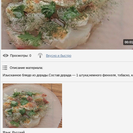
00:01
Просмотры
: 0
Вкусно и быстро
Описание материала
:
Изысканное блюдо из дорады.Состав:дорада — 1 штука;немного фенхеля, тобаско, к
Язык
: Русский