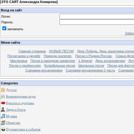
[
ЭТО САЙТ Александра Комарова
]
Вход на сайт
Логин:
Пароль:
запомнить
Забыл
Меню сайта
Главная страница
НОВЫЕ ПЕСНИ
День Победы. День защитника отече
Песни мире и дружбе
Природа,экология.
Песни о Родине.России.
Семья.Дети
Масленица
Песни в народном характере
1 Апреля
День космонавтики
Лет
Песни о профессиях
Колыбельные песни
Школьные песни
Песни для фести
Сценарии,инсценировки
Сценарии,инсценировки 2 часть
Сценарии,
Categories
Другое
Компьютерные игры
Красота и здоровье
Люди и блоги
Музыка
Общество
Путешествия и события