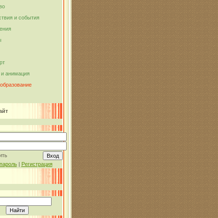
во
твия и события
ения
ы
рт
и анимация
 образование
айт
ить
пароль
|
Регистрация