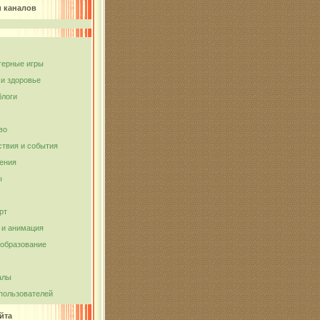
и каналов
ерные игры
 и здоровье
блоги
во
твия и события
ения
ы
рт
и анимация
 образование
алы
пользователей
йта