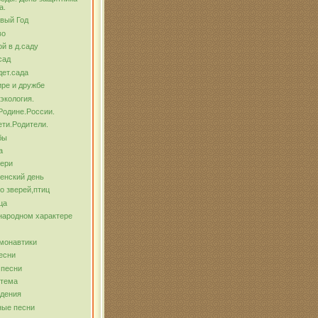
а.
вый Год
во
й в д.саду
сад
ет.сада
ре и дружбе
экология.
Родине.России.
ти.Родители.
бы
а
тери
енский день
о зверей,птиц
ца
народном характере
монавтики
есни
 песни
 тема
ждения
ные песни