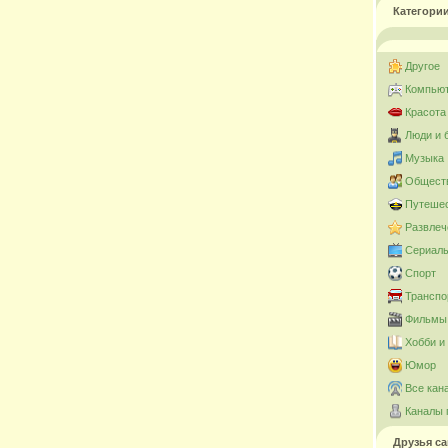
Категори
Другое
Компьют
Красота
Люди и 
Музыка
Общест
Путешес
Развлеч
Сериал
Спорт
Транспо
Фильмы 
Хобби и
Юмор
Все кан
Каналы 
Друзья са