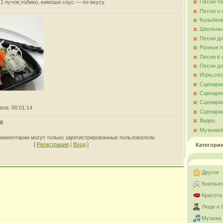
Песни-та
1 пучок;тобико, кимоши соус — по вкусу.
Песни о
Колыбел
Школьны
Песни д
Разные 
Песни в 
Песни дл
Игры,ско
Сценари
Сценарии
Сценарии
ала
: 00:01:14
Сценарии
Видео
0
Музыкал
омментарии могут только зарегистрированные пользователи.
[
Регистрация
|
Вход
]
Категори
Другое
Компьют
Красота
Люди и 
Музыка