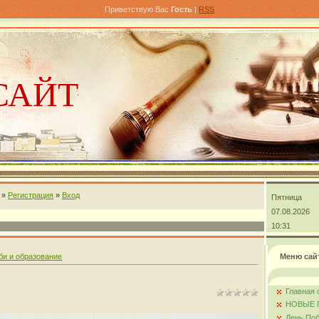
Приветствую Вас
Гость
|
RSS
САЙТ
»
Регистрация
»
Вход
Пятница
андра
07.08.2026
10:31
би и образование
Меню сай
Главная 
НОВЫЕ 
День Поб