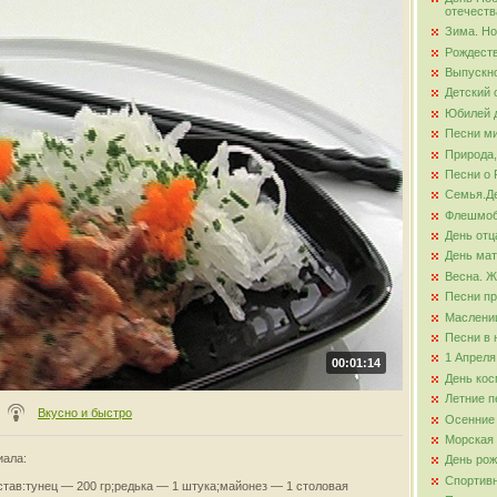
отечеств
Зима. Но
ова
Рождест
Выпускно
Детский 
Юбилей д
Песни ми
Природа,
Песни о 
Семья.Де
Флешмо
День отц
День ма
Весна. Ж
Песни пр
Маслени
Песни в 
1 Апреля
00:01:14
День кос
Летние п
Вкусно и быстро
Осенние
Морская
иала
:
День ро
Спортив
став:тунец — 200 гр;редька — 1 штука;майонез — 1 столовая