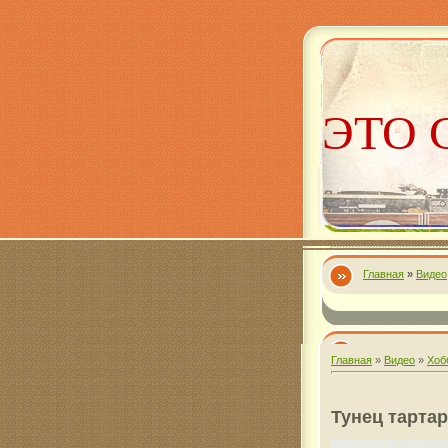
ЭТО 
Главная
»
Видео
Алекс
Главная
»
Видео
»
Хоб
Тунец тартар