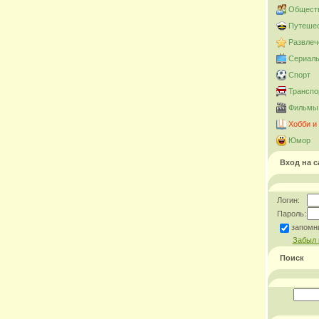
Общест
Путешес
Развлеч
Сериал
Спорт
Транспо
Фильмы 
Хобби и
Юмор
Вход на с
Логин:
Пароль:
запомн
Забыл 
Поиск