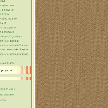
нцы.
 профессиях
ьные песни
е песни
ля фестивалей
песни
стиле шансон
я взрослых
роговорки,загадки
и,инсценировки
,инсценировки 2 часть
,инсценировки 3 часть
 инсценировки 4 часть
ьные пьесы
и раздела
ерные игры
 и здоровье
блоги