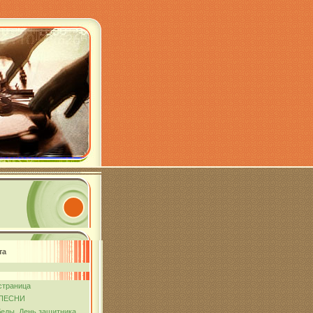
та
страница
ПЕСНИ
еды. День защитника