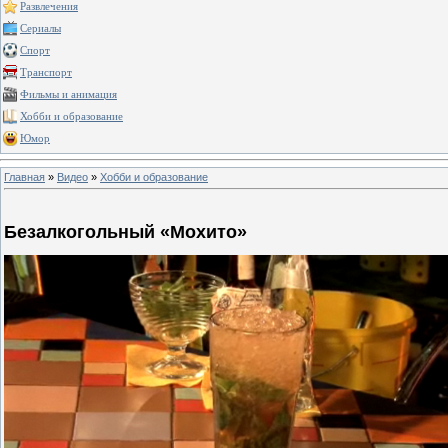
Развлечения
Сериалы
Спорт
Транспорт
Фильмы и анимация
Хобби и образование
Юмор
Главная
»
Видео
»
Хобби и образование
Безалкогольный «Мохито»