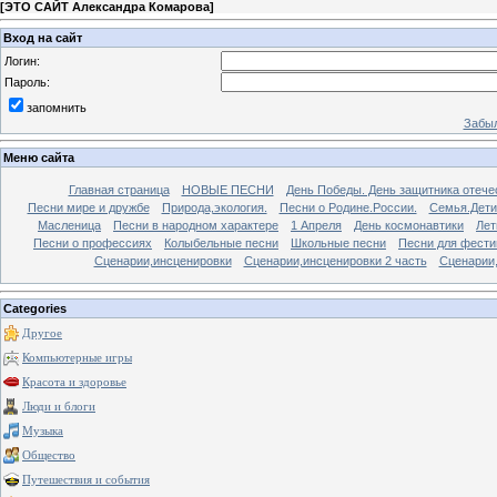
[
ЭТО САЙТ Александра Комарова
]
Вход на сайт
Логин:
Пароль:
запомнить
Забыл
Меню сайта
Главная страница
НОВЫЕ ПЕСНИ
День Победы. День защитника отече
Песни мире и дружбе
Природа,экология.
Песни о Родине.России.
Семья.Дети
Масленица
Песни в народном характере
1 Апреля
День космонавтики
Лет
Песни о профессиях
Колыбельные песни
Школьные песни
Песни для фести
Сценарии,инсценировки
Сценарии,инсценировки 2 часть
Сценарии,
Categories
Другое
Компьютерные игры
Красота и здоровье
Люди и блоги
Музыка
Общество
Путешествия и события