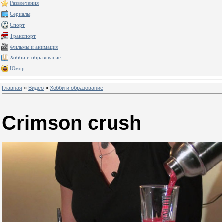
Развлечения
Сериалы
Спорт
Транспорт
Фильмы и анимация
Хобби и образование
Юмор
Главная
»
Видео
»
Хобби и образование
Crimson crush