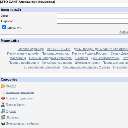
[
ЭТО САЙТ Александра Комарова
]
Вход на сайт
Логин:
Пароль:
запомнить
Забыл
Меню сайта
Главная страница
НОВЫЕ ПЕСНИ
День Победы. День защитника отече
Песни мире и дружбе
Природа,экология.
Песни о Родине.России.
Семья.Дети
Масленица
Песни в народном характере
1 Апреля
День космонавтики
Лет
Песни о профессиях
Колыбельные песни
Школьные песни
Песни для фести
Сценарии,инсценировки
Сценарии,инсценировки 2 часть
Сценарии,
Categories
Другое
Компьютерные игры
Красота и здоровье
Люди и блоги
Музыка
Общество
Путешествия и события