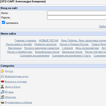
[
ЭТО САЙТ Александра Комарова
]
Вход на сайт
Логин:
Пароль:
запомнить
Забыл
Меню сайта
Главная страница
НОВЫЕ ПЕСНИ
День Победы. День защитника отече
Песни мире и дружбе
Природа,экология.
Песни о Родине.России.
Семья.Дети
Масленица
Песни в народном характере
1 Апреля
День космонавтики
Лет
Песни о профессиях
Колыбельные песни
Школьные песни
Песни для фести
Сценарии,инсценировки
Сценарии,инсценировки 2 часть
Сценарии,
Categories
Другое
Компьютерные игры
Красота и здоровье
Люди и блоги
Музыка
Общество
Путешествия и события