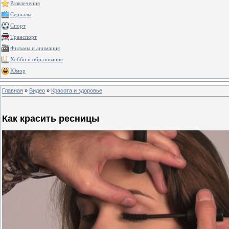
Развлечения
Сериалы
Спорт
Транспорт
Фильмы и анимация
Хобби и образование
Юмор
Главная
»
Видео
»
Красота и здоровье
Как красить ресницы