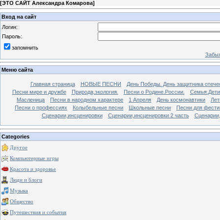
[
ЭТО САЙТ Александра Комарова
]
Вход на сайт
Логин:
Пароль:
запомнить
Забыл
Меню сайта
Главная страница
НОВЫЕ ПЕСНИ
День Победы. День защитника отече
Песни мире и дружбе
Природа,экология.
Песни о Родине.России.
Семья.Дети
Масленица
Песни в народном характере
1 Апреля
День космонавтики
Лет
Песни о профессиях
Колыбельные песни
Школьные песни
Песни для фести
Сценарии,инсценировки
Сценарии,инсценировки 2 часть
Сценарии,
Categories
Другое
Компьютерные игры
Красота и здоровье
Люди и блоги
Музыка
Общество
Путешествия и события