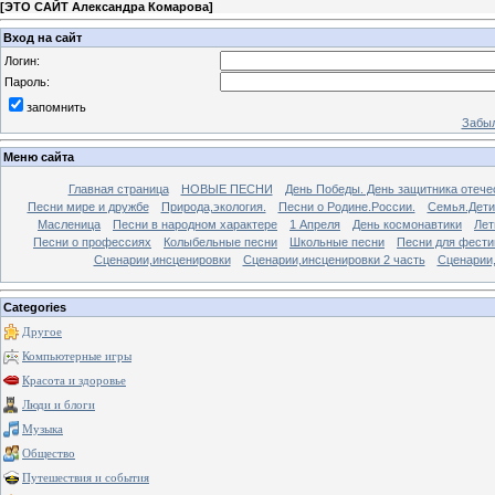
[
ЭТО САЙТ Александра Комарова
]
Вход на сайт
Логин:
Пароль:
запомнить
Забыл
Меню сайта
Главная страница
НОВЫЕ ПЕСНИ
День Победы. День защитника отече
Песни мире и дружбе
Природа,экология.
Песни о Родине.России.
Семья.Дети
Масленица
Песни в народном характере
1 Апреля
День космонавтики
Лет
Песни о профессиях
Колыбельные песни
Школьные песни
Песни для фести
Сценарии,инсценировки
Сценарии,инсценировки 2 часть
Сценарии,
Categories
Другое
Компьютерные игры
Красота и здоровье
Люди и блоги
Музыка
Общество
Путешествия и события