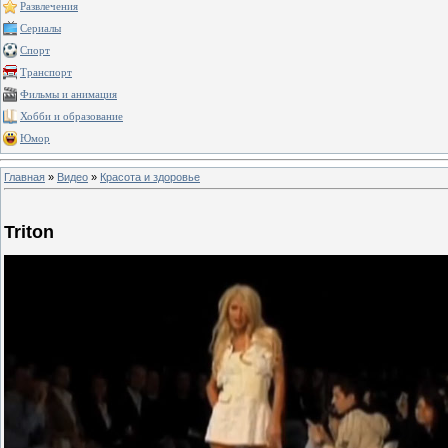
Развлечения
Сериалы
Спорт
Транспорт
Фильмы и анимация
Хобби и образование
Юмор
Главная
»
Видео
»
Красота и здоровье
Triton