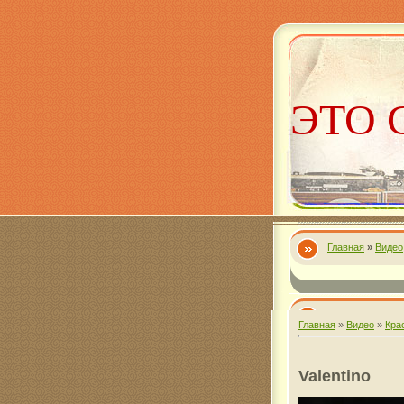
ЭТО 
Главная
»
Видео
Алекс
Главная
»
Видео
»
Кра
Valentino