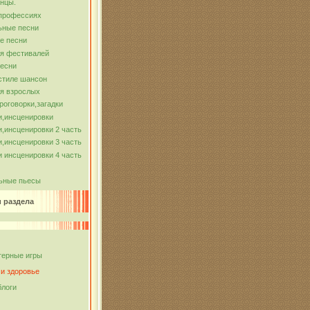
нцы.
 профессиях
ьные песни
е песни
ля фестивалей
песни
стиле шансон
я взрослых
роговорки,загадки
и,инсценировки
,инсценировки 2 часть
,инсценировки 3 часть
 инсценировки 4 часть
ьные пьесы
и раздела
ерные игры
 и здоровье
блоги