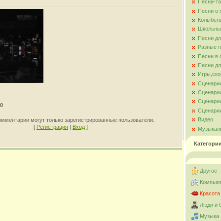
Песни-та
Песни о
Колыбел
Школьны
Песни д
Разные 
Песни в 
Песни дл
Игры,ско
Сценари
Сценарии
Сценарии
0
Сценарии
Видео
омментарии могут только зарегистрированные пользователи.
[
Регистрация
|
Вход
]
Музыкал
Категори
Другое
Компьют
Красота
Люди и 
Музыка