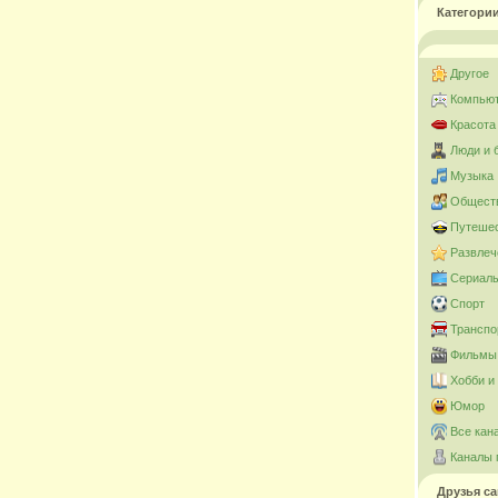
Категори
Другое
Компьют
Красота
Люди и 
Музыка
Общест
Путешес
Развлеч
Сериал
Спорт
Транспо
Фильмы 
Хобби и
Юмор
Все кан
Каналы 
Друзья са