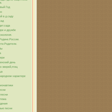
а.
вый Год
во
й в д.саду
сад
ет.сада
ре и дружбе
экология.
Родине.России.
ти.Родители.
бы
а
тери
енский день
о зверей,птиц
ца
народном характере
монавтики
есни
 песни
 тема
ждения
ные песни