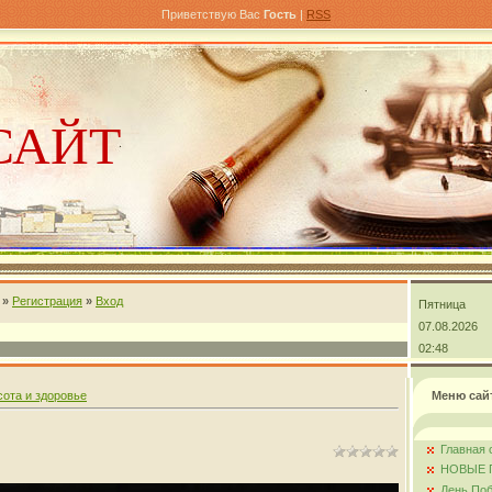
Приветствую Вас
Гость
|
RSS
САЙТ
»
Регистрация
»
Вход
Пятница
андра
07.08.2026
02:48
сота и здоровье
Меню сай
Главная 
НОВЫЕ 
День Поб