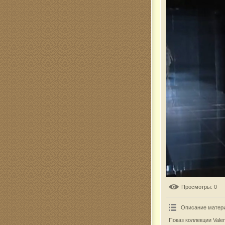
Комар
Просмотры
: 0
Описание матер
Показ коллекции Valen