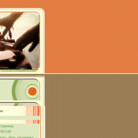
та
страница
ПЕСНИ
еды. День защитника