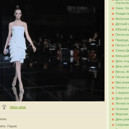
отечеств
Зима. Но
ова
Рождест
Выпускно
Детский 
Юбилей д
Песни ми
Природа,
Песни о 
Семья.Де
Флешмо
День отц
День ма
Весна. Ж
Песни пр
Маслени
Песни в 
1 Апреля
День кос
Летние п
Shine show
Осенние
Морская
иала
:
День ро
Спортив
tino. Париж.