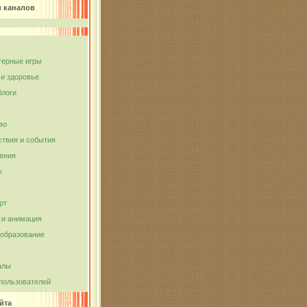
и каналов
ерные игры
 и здоровье
блоги
во
твия и события
ения
ы
рт
и анимация
 образование
алы
пользователей
йта