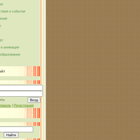
во
твия и события
ения
ы
рт
и анимация
 образование
айт
ить
пароль
|
Регистрация