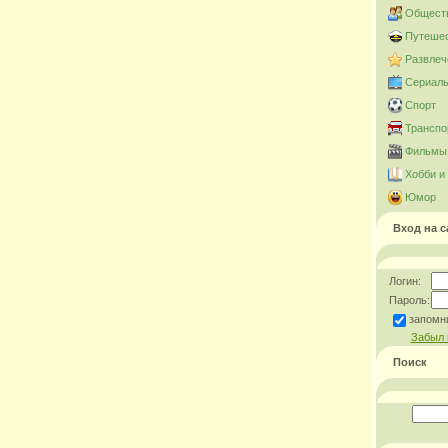
Общест
Путешес
Развлеч
Сериал
Спорт
Транспо
Фильмы 
Хобби и
Юмор
Вход на с
Логин:
Пароль:
запомн
Забыл 
Поиск