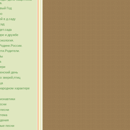
а.
вый Год
во
й в д.саду
сад
ет.сада
ре и дружбе
экология.
Родине.России.
ти.Родители.
бы
а
тери
енский день
о зверей,птиц
ца
народном характере
монавтики
есни
 песни
 тема
ждения
ные песни