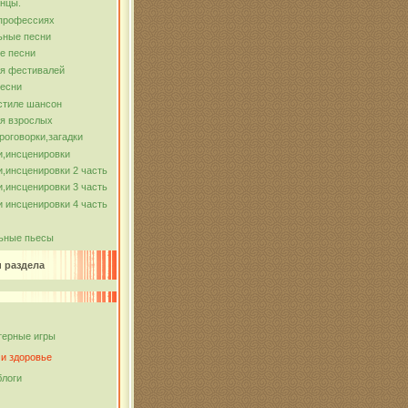
нцы.
 профессиях
ьные песни
е песни
ля фестивалей
песни
стиле шансон
я взрослых
роговорки,загадки
и,инсценировки
,инсценировки 2 часть
,инсценировки 3 часть
 инсценировки 4 часть
ьные пьесы
и раздела
ерные игры
 и здоровье
блоги