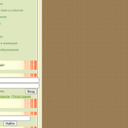
во
твия и события
ения
ы
рт
и анимация
 образование
айт
ить
пароль
|
Регистрация