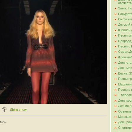
отечеств
Зима. Но
ова
Рождест
Выпускно
Детский 
Юбилей д
Песни ми
Природа,
Песни о 
Семья.Де
Флешмо
День отц
День ма
Весна. Ж
Песни пр
Маслени
Песни в 
1 Апреля
День кос
Летние п
Shine show
Осенние
Морская
иала
:
День ро
Спортив