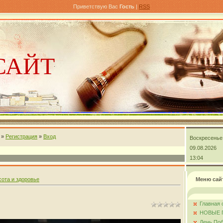
Приветствую Вас
Гость
|
RSS
САЙТ
»
Регистрация
»
Вход
Воскресенье
андра
09.08.2026
13:04
сота и здоровье
Меню сай
Главная 
НОВЫЕ 
День Поб