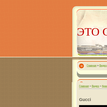
ЭТО 
Главная
»
Видео
Алекс
Главная
»
Видео
»
Кра
Gucci