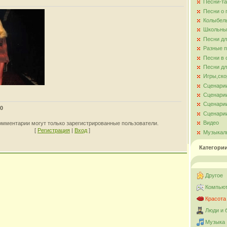
Песни-та
Песни о
Колыбел
Школьны
Песни д
Разные 
Песни в 
Песни дл
Игры,ско
Сценари
Сценарии
Сценарии
0
Сценарии
Видео
омментарии могут только зарегистрированные пользователи.
[
Регистрация
|
Вход
]
Музыкал
Категори
Другое
Компьют
Красота
Люди и 
Музыка