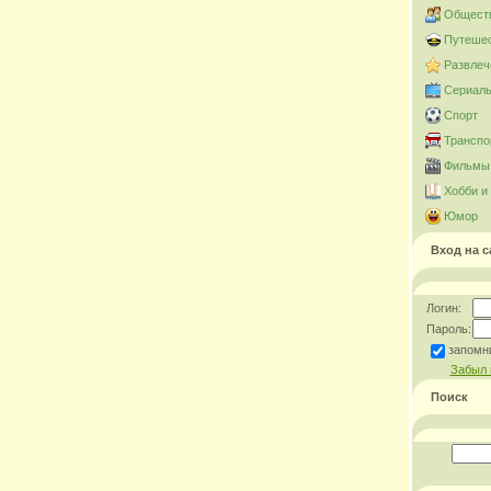
Общест
Путешес
Развлеч
Сериал
Спорт
Транспо
Фильмы 
Хобби и
Юмор
Вход на с
Логин:
Пароль:
запомн
Забыл 
Поиск