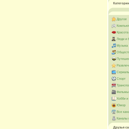
Категори
Другое
Компьют
Красота
Люди и 
Музыка
Общест
Путешес
Развлеч
Сериал
Спорт
Транспо
Фильмы 
Хобби и
Юмор
Все кан
Каналы 
Друзья са