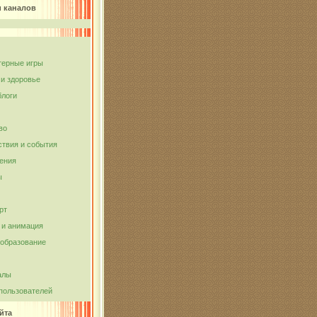
и каналов
ерные игры
 и здоровье
блоги
во
твия и события
ения
ы
рт
и анимация
 образование
алы
пользователей
йта