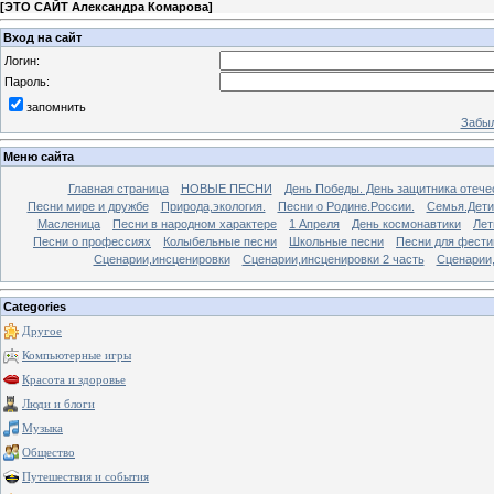
[
ЭТО САЙТ Александра Комарова
]
Вход на сайт
Логин:
Пароль:
запомнить
Забыл
Меню сайта
Главная страница
НОВЫЕ ПЕСНИ
День Победы. День защитника отече
Песни мире и дружбе
Природа,экология.
Песни о Родине.России.
Семья.Дети
Масленица
Песни в народном характере
1 Апреля
День космонавтики
Лет
Песни о профессиях
Колыбельные песни
Школьные песни
Песни для фести
Сценарии,инсценировки
Сценарии,инсценировки 2 часть
Сценарии,
Categories
Другое
Компьютерные игры
Красота и здоровье
Люди и блоги
Музыка
Общество
Путешествия и события