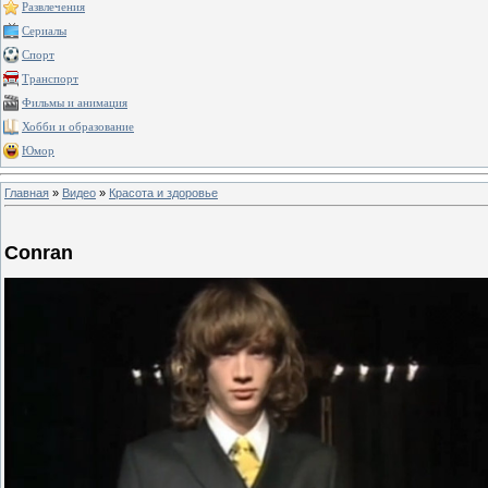
Развлечения
Сериалы
Спорт
Транспорт
Фильмы и анимация
Хобби и образование
Юмор
Главная
»
Видео
»
Красота и здоровье
Conran