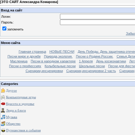
[
ЭТО САЙТ Александра Комарова
]
Вход на сайт
Логин:
Пароль:
запомнить
Забыл
Меню сайта
Главная страница
НОВЫЕ ПЕСНИ
День Победы. День защитника отече
Песни мире и дружбе
Природа,экология.
Песни о Родине.России.
Семья.Дети
Масленица
Песни в народном характере
1 Апреля
День космонавтики
Лет
Песни о профессиях
Колыбельные песни
Школьные песни
Песни для фести
Сценарии,инсценировки
Сценарии,инсценировки 2 часть
Сценарии,
Categories
Другое
Компьютерные игры
Красота и здоровье
Люди и блоги
Музыка
Общество
Путешествия и события