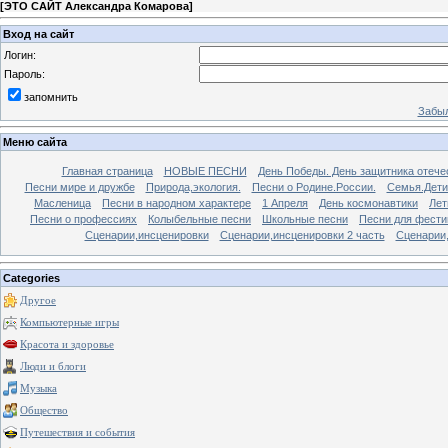
[
ЭТО САЙТ Александра Комарова
]
Вход на сайт
Логин:
Пароль:
запомнить
Забыл
Меню сайта
Главная страница
НОВЫЕ ПЕСНИ
День Победы. День защитника отече
Песни мире и дружбе
Природа,экология.
Песни о Родине.России.
Семья.Дети
Масленица
Песни в народном характере
1 Апреля
День космонавтики
Лет
Песни о профессиях
Колыбельные песни
Школьные песни
Песни для фести
Сценарии,инсценировки
Сценарии,инсценировки 2 часть
Сценарии,
Categories
Другое
Компьютерные игры
Красота и здоровье
Люди и блоги
Музыка
Общество
Путешествия и события