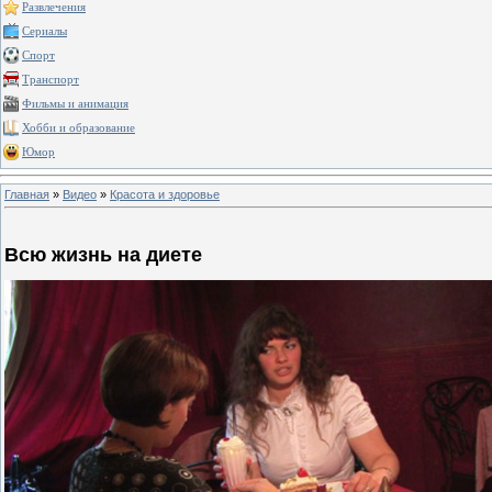
Развлечения
Сериалы
Спорт
Транспорт
Фильмы и анимация
Хобби и образование
Юмор
Главная
»
Видео
»
Красота и здоровье
Всю жизнь на диете