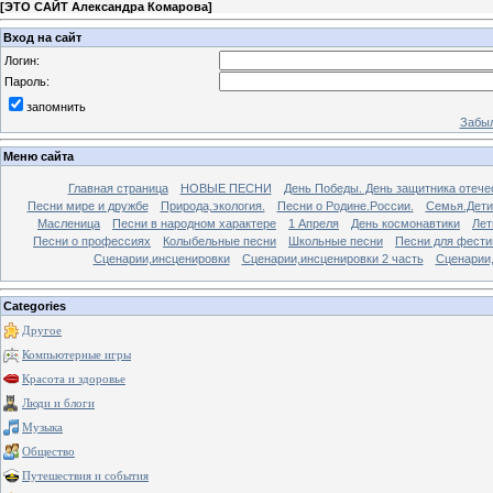
[
ЭТО САЙТ Александра Комарова
]
Вход на сайт
Логин:
Пароль:
запомнить
Забыл
Меню сайта
Главная страница
НОВЫЕ ПЕСНИ
День Победы. День защитника отече
Песни мире и дружбе
Природа,экология.
Песни о Родине.России.
Семья.Дети
Масленица
Песни в народном характере
1 Апреля
День космонавтики
Лет
Песни о профессиях
Колыбельные песни
Школьные песни
Песни для фести
Сценарии,инсценировки
Сценарии,инсценировки 2 часть
Сценарии,
Categories
Другое
Компьютерные игры
Красота и здоровье
Люди и блоги
Музыка
Общество
Путешествия и события