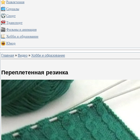
Развлечения
Сериалы
Спорт
Транспорт
Фильмы и анимация
Хобби и образование
Юмор
Главная
»
Видео
»
Хобби и образование
Переплетенная резинка