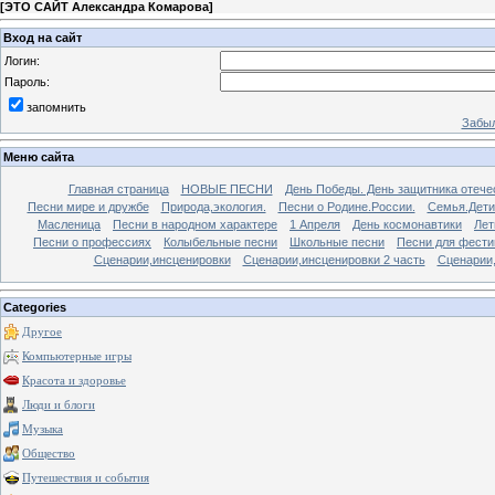
[
ЭТО САЙТ Александра Комарова
]
Вход на сайт
Логин:
Пароль:
запомнить
Забыл
Меню сайта
Главная страница
НОВЫЕ ПЕСНИ
День Победы. День защитника отече
Песни мире и дружбе
Природа,экология.
Песни о Родине.России.
Семья.Дети
Масленица
Песни в народном характере
1 Апреля
День космонавтики
Лет
Песни о профессиях
Колыбельные песни
Школьные песни
Песни для фести
Сценарии,инсценировки
Сценарии,инсценировки 2 часть
Сценарии,
Categories
Другое
Компьютерные игры
Красота и здоровье
Люди и блоги
Музыка
Общество
Путешествия и события