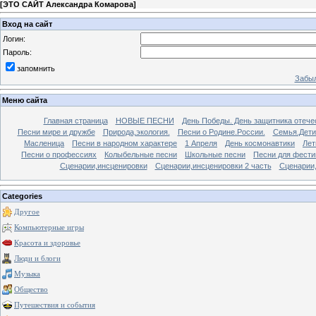
[
ЭТО САЙТ Александра Комарова
]
Вход на сайт
Логин:
Пароль:
запомнить
Забыл
Меню сайта
Главная страница
НОВЫЕ ПЕСНИ
День Победы. День защитника отече
Песни мире и дружбе
Природа,экология.
Песни о Родине.России.
Семья.Дети
Масленица
Песни в народном характере
1 Апреля
День космонавтики
Лет
Песни о профессиях
Колыбельные песни
Школьные песни
Песни для фести
Сценарии,инсценировки
Сценарии,инсценировки 2 часть
Сценарии,
Categories
Другое
Компьютерные игры
Красота и здоровье
Люди и блоги
Музыка
Общество
Путешествия и события