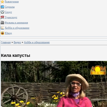
Развлечения
Сериалы
Спорт
Транспорт
Фильмы и анимация
Хобби и образование
Юмор
Главная
»
Видео
»
Хобби и образование
Кила капусты