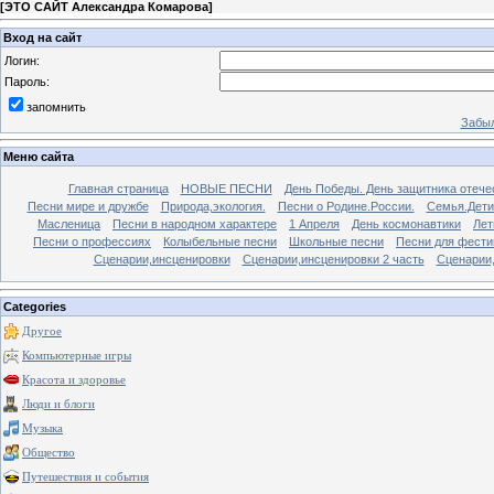
[
ЭТО САЙТ Александра Комарова
]
Вход на сайт
Логин:
Пароль:
запомнить
Забыл
Меню сайта
Главная страница
НОВЫЕ ПЕСНИ
День Победы. День защитника отече
Песни мире и дружбе
Природа,экология.
Песни о Родине.России.
Семья.Дети
Масленица
Песни в народном характере
1 Апреля
День космонавтики
Лет
Песни о профессиях
Колыбельные песни
Школьные песни
Песни для фести
Сценарии,инсценировки
Сценарии,инсценировки 2 часть
Сценарии,
Categories
Другое
Компьютерные игры
Красота и здоровье
Люди и блоги
Музыка
Общество
Путешествия и события