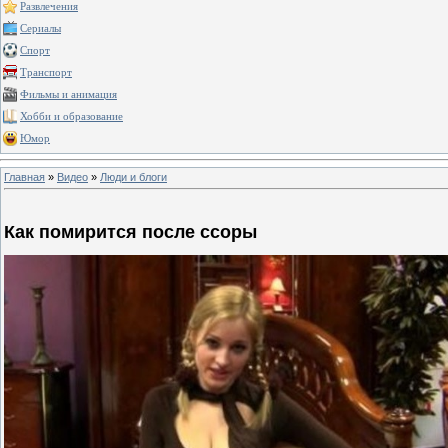
Развлечения
Сериалы
Спорт
Транспорт
Фильмы и анимация
Хобби и образование
Юмор
Главная
»
Видео
»
Люди и блоги
Как помирится после ссоры