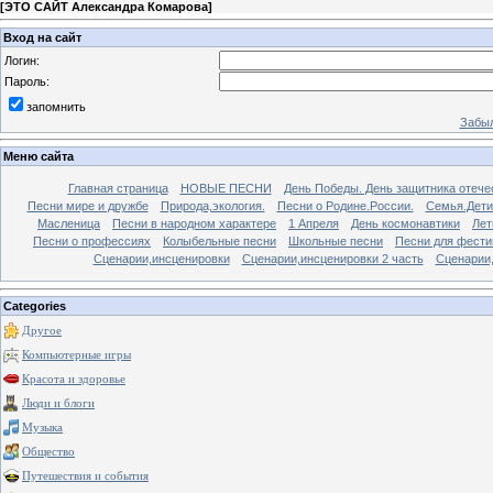
[
ЭТО САЙТ Александра Комарова
]
Вход на сайт
Логин:
Пароль:
запомнить
Забыл
Меню сайта
Главная страница
НОВЫЕ ПЕСНИ
День Победы. День защитника отече
Песни мире и дружбе
Природа,экология.
Песни о Родине.России.
Семья.Дети
Масленица
Песни в народном характере
1 Апреля
День космонавтики
Лет
Песни о профессиях
Колыбельные песни
Школьные песни
Песни для фести
Сценарии,инсценировки
Сценарии,инсценировки 2 часть
Сценарии,
Categories
Другое
Компьютерные игры
Красота и здоровье
Люди и блоги
Музыка
Общество
Путешествия и события