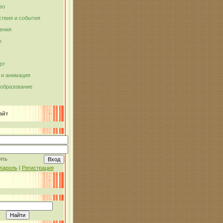
во
твия и события
ения
ы
рт
и анимация
 образование
айт
ить
пароль
|
Регистрация