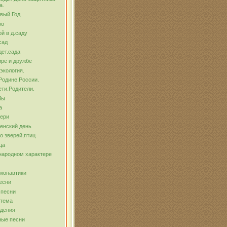
а.
вый Год
во
й в д.саду
сад
ет.сада
ре и дружбе
экология.
Родине.России.
ти.Родители.
бы
а
тери
енский день
о зверей,птиц
ца
народном характере
монавтики
есни
 песни
 тема
ждения
ные песни