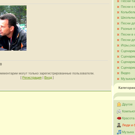
Песни-та
Песни о
Колыбел
Школьны
Песни д
Разные 
Песни в 
Песни дл
Игры,ско
Сценари
Сценарии
Сценарии
0
Сценарии
Видео
омментарии могут только зарегистрированные пользователи.
[
Регистрация
|
Вход
]
Музыкал
Категори
Другое
Компьют
Красота
Люди и 
Музыка