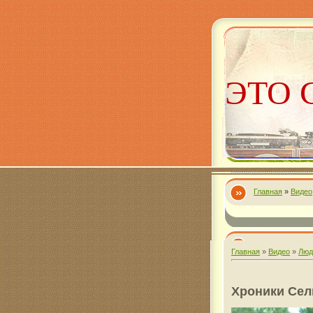
ЭТО 
Главная
»
Видео
Алекс
Главная
»
Видео
»
Люд
Хроники Сел