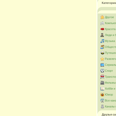
Категори
Другое
Компьют
Красота
Люди и 
Музыка
Общест
Путешес
Развлеч
Сериал
Спорт
Транспо
Фильмы 
Хобби и
Юмор
Все кан
Каналы 
Друзья са