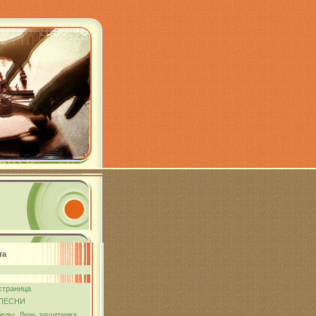
та
страница
ПЕСНИ
еды. День защитника