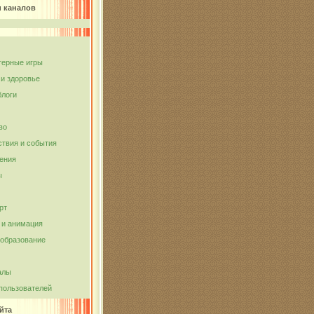
и каналов
ерные игры
 и здоровье
блоги
во
твия и события
ения
ы
рт
и анимация
 образование
алы
пользователей
йта