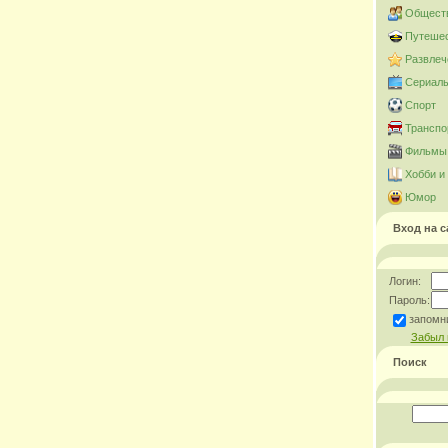
Общест
Путешес
Развлеч
Сериал
Спорт
Транспо
Фильмы 
Хобби и
Юмор
Вход на с
Логин:
Пароль:
запомн
Забыл 
Поиск