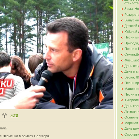
отечеств
Зима. Но
ова
Рождест
Выпускно
Детский 
Юбилей д
Песни ми
Природа,
Песни о 
Семья.Де
Флешмо
День отц
День ма
Весна. Ж
Песни пр
Маслени
Песни в 
1 Апреля
День кос
Летние п
ЖТВ
Осенние
Морская
иала
:
День ро
Спортив
я Якеменко в рамках Селигера.