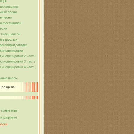
нцы.
 профессиях
ьные песни
е песни
ля фестивалей
песни
стиле шансон
я взрослых
роговорки,загадки
и,инсценировки
,инсценировки 2 часть
,инсценировки 3 часть
 инсценировки 4 часть
ьные пьесы
и раздела
ерные игры
 и здоровье
блоги