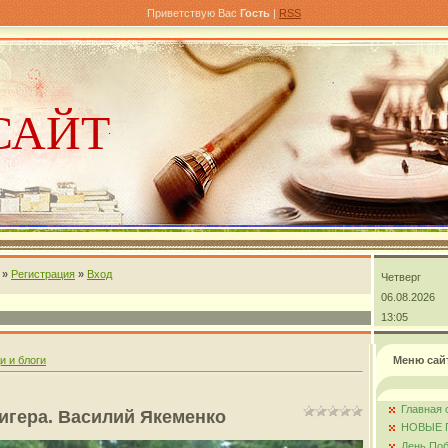
Приветствую Вас
Гость
|
RSS
САЙТ
»
Регистрация
»
Вход
Четверг
андра
06.08.2026
13:05
и и блоги
Меню сай
Главная 
игера. Василий Якеменко
НОВЫЕ 
День Поб