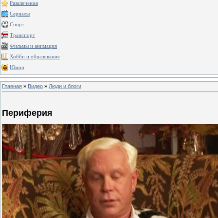
Развлечения
Сериалы
Спорт
Транспорт
Фильмы и анимация
Хобби и образование
Юмор
Главная
»
Видео
»
Люди и блоги
Периферия