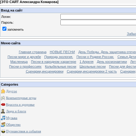
[
ЭТО САЙТ Александра Комарова
]
Вход на сайт
Логин:
Пароль:
запомнить
Забыл
Меню сайта
Главная страница
НОВЫЕ ПЕСНИ
День Победы. День защитника отече
Песни мире и дружбе
Природа,экология.
Песни о Родине.России.
Семья.Дети
Масленица
Песни в народном характере
1 Апреля
День космонавтики
Лет
Песни о профессиях
Колыбельные песни
Школьные песни
Песни для фести
Сценарии,инсценировки
Сценарии,инсценировки 2 часть
Сценарии,
Categories
Другое
Компьютерные игры
Красота и здоровье
Люди и блоги
Музыка
Общество
Путешествия и события